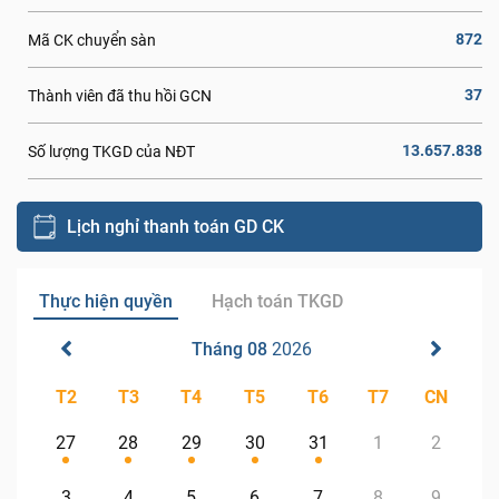
872
Mã CK chuyển sàn
37
Thành viên đã thu hồi GCN
13.657.838
Số lượng TKGD của NĐT
Lịch nghỉ thanh toán GD CK
Thực hiện quyền
Hạch toán TKGD
Tháng 08
2026
T2
T3
T4
T5
T6
T7
CN
27
28
29
30
31
1
2
3
4
5
6
7
8
9