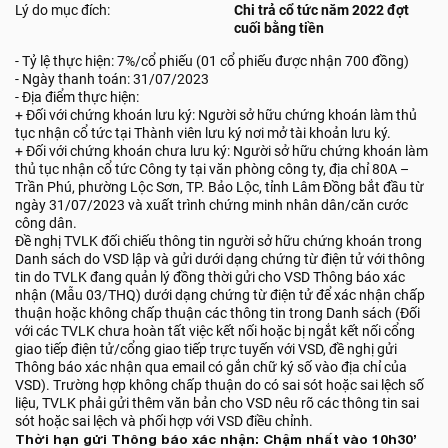
Lý do mục đích:
Chi trả cổ tức năm 2022 đợt
cuối bằng tiền
- Tỷ lệ thực hiện: 7%/cổ phiếu (01 cổ phiếu được nhận 700 đồng)
- Ngày thanh toán: 31/07/2023
- Địa điểm thực hiện:
+ Đối với chứng khoán lưu ký: Người sở hữu chứng khoán làm thủ
tục nhận cổ tức tại Thành viên lưu ký nơi mở tài khoản lưu ký.
+ Đối với chứng khoán chưa lưu ký: Người sở hữu chứng khoán làm
thủ tục nhận cổ tức Công ty tại văn phòng công ty, địa chỉ 80A –
Trần Phú, phường Lộc Sơn, TP. Bảo Lộc, tỉnh Lâm Đồng bắt đầu từ
ngày 31/07/2023 và xuất trình chứng minh nhân dân/căn cước
công dân.
Đề nghị TVLK đối chiếu thông tin người sở hữu chứng khoán trong
Danh sách do VSD lập và gửi dưới dạng chứng từ điện tử với thông
tin do TVLK đang quản lý đồng thời gửi cho VSD Thông báo xác
nhận (Mẫu 03/THQ) dưới dạng chứng từ điện tử để xác nhận chấp
thuận hoặc không chấp thuận các thông tin trong Danh sách (Đối
với các TVLK chưa hoàn tất việc kết nối hoặc bị ngắt kết nối cổng
giao tiếp điện tử/cổng giao tiếp trực tuyến với VSD, đề nghị gửi
Thông báo xác nhận qua email có gắn chữ ký số vào địa chỉ của
VSD). Trường hợp không chấp thuận do có sai sót hoặc sai lệch số
liệu, TVLK phải gửi thêm văn bản cho VSD nêu rõ các thông tin sai
sót hoặc sai lệch và phối hợp với VSD điều chỉnh.
Thời hạn gửi Thông báo xác nhận: Chậm nhất vào 10h30’