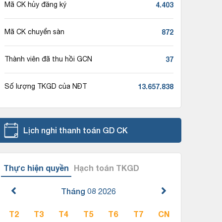
4.403
Mã CK hủy đăng ký
872
Mã CK chuyển sàn
37
Thành viên đã thu hồi GCN
13.657.838
Số lượng TKGD của NĐT
Lịch nghỉ thanh toán GD CK
Thực hiện quyền
Hạch toán TKGD
Tháng 08
2026
T2
T3
T4
T5
T6
T7
CN