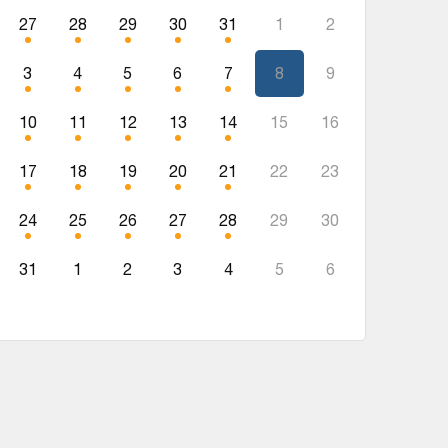
27
28
29
30
31
1
2
3
4
5
6
7
8
9
10
11
12
13
14
15
16
17
18
19
20
21
22
23
24
25
26
27
28
29
30
31
1
2
3
4
5
6