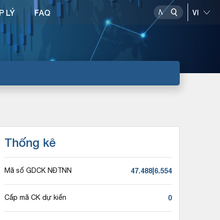
P LÝ
FAQ
Thống kê
47.488|6.554
Mã số GDCK NĐTNN
0
Cấp mã CK dự kiến