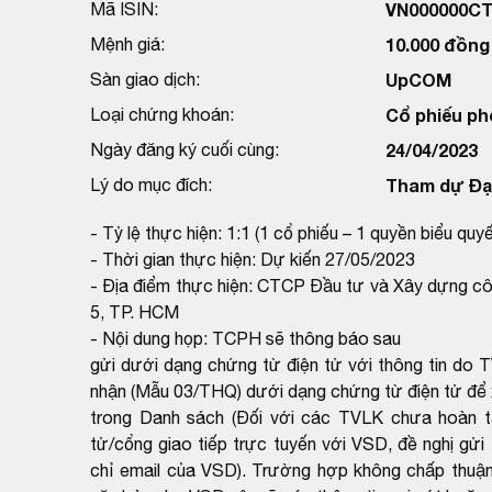
Mã ISIN:
VN000000CT
Mệnh giá:
10.000 đồng
Sàn giao dịch:
UpCOM
Loại chứng khoán:
Cổ phiếu ph
Ngày đăng ký cuối cùng:
24/04/2023
Lý do mục đích:
Tham dự Đại
- Tỷ lệ thực hiện: 1:1 (1 cổ phiếu – 1 quyền biểu quyế
- Thời gian thực hiện: Dự kiến 27/05/2023
- Địa điểm thực hiện: CTCP Đầu tư và Xây dựng côn
5, TP. HCM
- Nội dung họp: TCPH sẽ thông báo sau
gửi dưới dạng chứng từ điện tử với thông tin do
nhận (Mẫu 03/THQ) dưới dạng chứng từ điện tử để 
trong Danh sách (Đối với các TVLK chưa hoàn tất
tử/cổng giao tiếp trực tuyến với VSD, đề nghị gử
chỉ email của VSD). Trường hợp không chấp thuận 