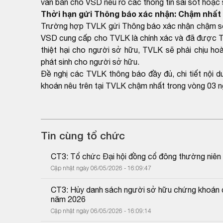
văn bản cho VSD nêu rõ các thông tin sai sót hoặc s
Thời hạn gửi Thông báo xác nhận: Chậm nhất 
Trường hợp TVLK gửi Thông báo xác nhận chậm so v
VSD cung cấp cho TVLK là chính xác và đã được T
thiệt hại cho người sở hữu, TVLK sẽ phải chịu hoà
phát sinh cho người sở hữu.
Đề nghị các TVLK thông báo đầy đủ, chi tiết nội 
khoán nêu trên tại TVLK chậm nhất trong vòng 03 n
Tin cùng tổ chức
CT3: Tổ chức Đại hội đồng cổ đông thường niê
Cập nhật ngày 06/05/2026 - 16:09:47
CT3: Hủy danh sách người sở hữu chứng khoán để
năm 2026
Cập nhật ngày 06/05/2026 - 16:09:14