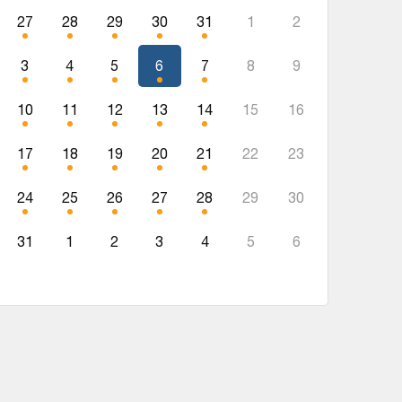
27
28
29
30
31
1
2
3
4
5
6
7
8
9
10
11
12
13
14
15
16
17
18
19
20
21
22
23
24
25
26
27
28
29
30
31
1
2
3
4
5
6