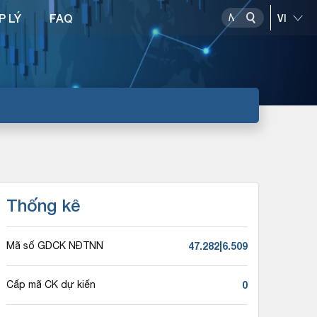
P LÝ
FAQ
Thống kê
47.282|6.509
Mã số GDCK NĐTNN
0
Cấp mã CK dự kiến