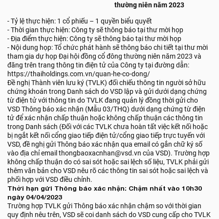
thường niên năm 2023
- Tỷ lệ thực hiện: 1 cổ phiếu – 1 quyền biểu quyết
- Thời gian thực hiện: Công ty sẽ thông báo tại thư mời họp
- Địa điểm thực hiện: Công ty sẽ thông báo tại thư mời họp
- Nội dung họp: Tổ chức phát hành sẽ thông báo chi tiết tại thư mời
tham gia dự họp Đại hội đồng cổ đông thường niên năm 2023 và
đăng trên trang thông tin điện tử của Công ty tại đường dẫn:
https://thaiholdings.com.vn/quan-he-co-dong/
Đề nghị Thành viên lưu ký (TVLK) đối chiếu thông tin người sở hữu
chứng khoán trong Danh sách do VSD lập và gửi dưới dạng chứng
từ điện tử với thông tin do TVLK đang quản lý đồng thời gửi cho
VSD Thông báo xác nhận (Mẫu 03/THQ) dưới dạng chứng từ điện
tử để xác nhận chấp thuận hoặc không chấp thuận các thông tin
trong Danh sách (Đối với các TVLK chưa hoàn tất việc kết nối hoặc
bị ngắt kết nối cổng giao tiếp điện tử/cổng giao tiếp trực tuyến với
VSD, đề nghị gửi Thông báo xác nhận qua email có gắn chữ ký số
vào địa chỉ email thongbaoxacnhan@vsd.vn của VSD). Trường hợp
không chấp thuận do có sai sót hoặc sai lệch số liệu, TVLK phải gửi
thêm văn bản cho VSD nêu rõ các thông tin sai sót hoặc sai lệch và
phối hợp với VSD điều chỉnh.
Thời hạn gửi Thông báo xác nhận: Chậm nhất vào 10h30
ngày 04/04/2023
Trường hợp TVLK gửi Thông báo xác nhận chậm so với thời gian
quy định nêu trên, VSD sẽ coi danh sách do VSD cung cấp cho TVLK