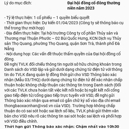
Lý do mục đích:
Đại hội đồng cổ đông thường
niên năm 2023
- Tỷ lệ thực hiện: 1 cổ phiếu – 1 quyền biểu quyết
- Thời gian thực hiện: Dự kiến 01/04/2023 (Công ty sẽ thông báo cụ
thể trong thư mời họp)
- Địa điểm thực hiện: Tại hội trường Công ty cổ phần Thủy sản và
Thương mại Thuận Phước – 02 Bùi Quốc Hưng, KCN Dịch vụ Thủy
sản Thọ Quang, phường Thọ Quang, quận Sơn Trà, thành phố Đà
Nẵng
- Nội dung họp: Các vấn đề thuộc thẩm quyền của Đại hội đồng cổ
đông.
Đề nghị TVLK đối chiếu thông tin người sở hữu chứng khoán trong
Danh sách do VSD lập và gửi dưới dạng chứng từ điện tử với thông
tin do TVLK đang quản lý đồng thời gửi cho VSD Thông báo xác
nhận (Mẫu 03/THQ) dưới dạng chứng từ điện tử để xác nhận chấp
thuận hoặc không chấp thuận các thông tin trong Danh sách (Đối
với các TVLK chưa hoàn tất việc kết nối hoặc bị ngắt kết nối cổng
giao tiếp điện tử/cổng giao tiếp trực tuyến với VSD, đề nghị gửi
Thông báo xác nhận qua email có gắn chữ ký số vào địa chỉ email
thongbaoxacnhan@vsd.vn của VSD). Trường hợp không chấp
thuận do có sai sót hoặc sai lệch số liệu, TVLK phải gửi thêm văn
bản cho VSD nêu rõ các thông tin sai sót hoặc sai lệch và phối hợp
với VSD điều chỉnh.
Thời hạn gửi Thông báo xác nhận: Chậm nhất vào 10h30