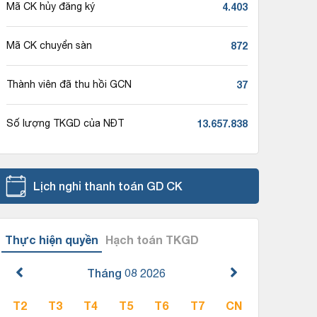
4.403
Mã CK hủy đăng ký
872
Mã CK chuyển sàn
37
Thành viên đã thu hồi GCN
13.657.838
Số lượng TKGD của NĐT
Lịch nghỉ thanh toán GD CK
Thực hiện quyền
Hạch toán TKGD
Tháng 08
2026
T2
T3
T4
T5
T6
T7
CN