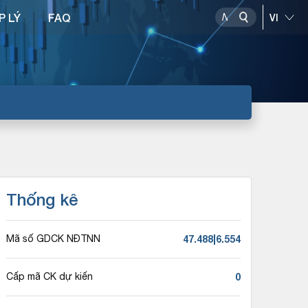
P LÝ
FAQ
Thống kê
47.488|6.554
Mã số GDCK NĐTNN
0
Cấp mã CK dự kiến