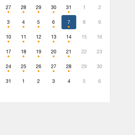
27
28
29
30
31
1
2
3
4
5
6
7
8
9
10
11
12
13
14
15
16
17
18
19
20
21
22
23
24
25
26
27
28
29
30
31
1
2
3
4
5
6