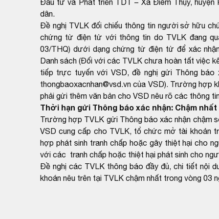
Đầu tư và Phát triển TDT – Xã Điềm Thụy, huyện P
dân.
Đề nghị TVLK đối chiếu thông tin người sở hữu c
chứng từ điện tử với thông tin do TVLK đang q
03/THQ) dưới dạng chứng từ điện tử để xác nhận
Danh sách (Đối với các TVLK chưa hoàn tất việc kết
tiếp trực tuyến với VSD, đề nghị gửi Thông báo 
thongbaoxacnhan@vsd.vn của VSD). Trường hợp khôn
phải gửi thêm văn bản cho VSD nêu rõ các thông tin 
Thời hạn gửi Thông báo xác nhận: Chậm nhất 
Trường hợp TVLK gửi Thông báo xác nhận chậm so v
VSD cung cấp cho TVLK, tổ chức mở tài khoản tr
hợp phát sinh tranh chấp hoặc gây thiệt hại cho n
với các tranh chấp hoặc thiệt hại phát sinh cho ng
Đề nghị các TVLK thông báo đầy đủ, chi tiết nội 
khoán nêu trên tại TVLK chậm nhất trong vòng 03 n