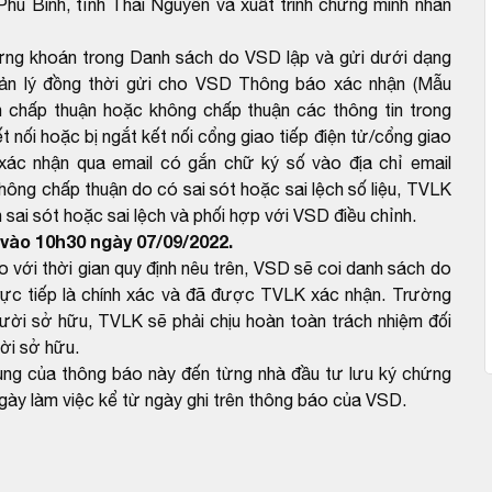
hú Bình, tỉnh Thái Nguyên và xuất trình chứng minh nhân
hứng khoán trong Danh sách do VSD lập và gửi dưới dạng
uản lý đồng thời gửi cho VSD Thông báo xác nhận (Mẫu
 chấp thuận hoặc không chấp thuận các thông tin trong
 nối hoặc bị ngắt kết nối cổng giao tiếp điện tử/cổng giao
xác nhận qua email có gắn chữ ký số vào địa chỉ email
g chấp thuận do có sai sót hoặc sai lệch số liệu, TVLK
sai sót hoặc sai lệch và phối hợp với VSD điều chỉnh.
vào 10h30 ngày 07/09/2022.
ới thời gian quy định nêu trên, VSD sẽ coi danh sách do
ực tiếp là chính xác và đã được TVLK xác nhận. Trường
gười sở hữu, TVLK sẽ phải chịu hoàn toàn trách nhiệm đối
ười sở hữu.
dung của thông báo này đến từng nhà đầu tư lưu ký chứng
gày làm việc kể từ ngày ghi trên thông báo của VSD.