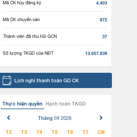
4.403
Mã CK hủy đăng ký
872
Mã CK chuyển sàn
37
Thành viên đã thu hồi GCN
13.657.838
Số lượng TKGD của NĐT
Lịch nghỉ thanh toán GD CK
Thực hiện quyền
Hạch toán TKGD
Tháng 08
2026
T2
T3
T4
T5
T6
T7
CN