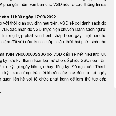
LK phải gửi thêm văn bản cho VSD nêu rõ các thông tin sai
 vào 11h30 ngày 17/08/2022
ới thời gian quy định nêu trên, VSD sẽ coi danh sách do
TVLK xác nhận để VSD thực hiện chuyển Danh sách người
rường hợp phát sinh tranh chấp hoặc gây thiệt hại cho
hiệm đối với các tranh chấp hoặc thiệt hại phát sinh cho
VN000000SSU6
ã ISIN
do VSD cấp sẽ hết hiệu lực lưu
 ký, lưu ký, thanh toán bù trừ cho cổ phiếu SSU nêu trên.
lưu ký tại ngày hiệu lực hủy đăng ký. Đề nghị các Thành
u ký tương ứng trên tài khoản của nhà đầu tư tại ngày
 quan liên hệ với tổ chức phát hành để làm thủ tục cấp
.