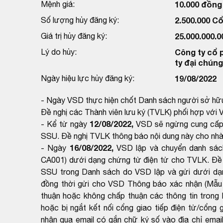
Mệnh giá:
10.000 đồng
Số lượng hủy đăng ký:
2.500.000 Cổ
Giá trị hủy đăng ký:
25.000.000.
Lý do hủy:
Công ty cổ 
ty đại chúng
Ngày hiệu lực hủy đăng ký:
19/08/2022
- Ngày VSD thực hiện chốt Danh sách người sở hữ
Đề nghị các Thành viên lưu ký (TVLK) phối hợp với 
12/08/2022,
- Kể từ ngày
VSD sẽ ngừng cung cấp d
SSU. Đề nghị TVLK thông báo nội dung này cho nhà
16/08/2022,
- Ngày
VSD lập và chuyển danh sác
CA001) dưới dạng chứng từ điện tử cho TVLK. Đề 
SSU trong Danh sách do VSD lập và gửi dưới dạn
đồng thời gửi cho VSD Thông báo xác nhận (Mẫu
thuận hoặc không chấp thuận các thông tin trong 
hoặc bị ngắt kết nối cổng giao tiếp điện tử/cổng 
nhận qua email có gắn chữ ký số vào địa chỉ em