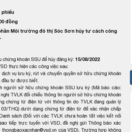
 phiếu
000 đồng
phần Môi trường đô thị Sóc Sơn hủy tư cách công
.
15/08/2022
u chứng khoán SSU để hủy đăng ký:
VSD thực hiện các công việc sau:
ịch vụ lưu ký, rút và chuyển quyền sở hữu chứng khoán
 đầu tư được biết.
h người sở hữu chứng khoán SSU lưu ký (Mã báo cáo:
nghị TVLK đối chiếu thông tin người sở hữu chứng khoán
g chứng từ điện tử với thông tin do TVLK đang quản lý
 03/THQ) dưới dạng chứng từ điện tử để xác nhận chấp
Danh sách (Đối với các TVLK chưa hoàn tất việc kết nối
giao tiếp trực tuyến với VSD, đề nghị gửi Thông báo xác
ail thongbaoxacnhan@vsd.vn của VSD). Trường hợp không