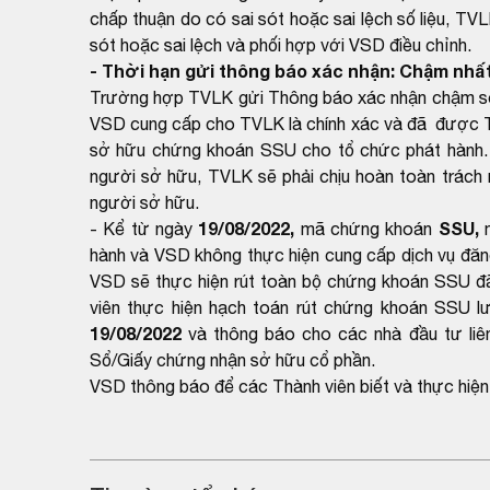
chấp thuận do có sai sót hoặc sai lệch số liệu, TV
sót hoặc sai lệch và phối hợp với VSD điều chỉnh.
- Thời hạn gửi thông báo xác nhận: Chậm nhất
Trường hợp TVLK gửi Thông báo xác nhận chậm so v
VSD cung cấp cho TVLK là chính xác và đã được 
sở hữu chứng khoán SSU cho tổ chức phát hành. T
người sở hữu, TVLK sẽ phải chịu hoàn toàn trách n
người sở hữu.
19/08/2022,
SSU,
- Kể từ ngày
mã chứng khoán
m
hành và VSD không thực hiện cung cấp dịch vụ đăng
VSD sẽ thực hiện rút toàn bộ chứng khoán SSU đã 
viên thực hiện hạch toán rút chứng khoán SSU lư
19/08/2022
và thông báo cho các nhà đầu tư liên
Sổ/Giấy chứng nhận sở hữu cổ phần.
VSD thông báo để các Thành viên biết và thực hiện