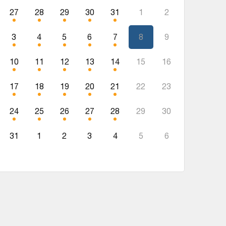
27
28
29
30
31
1
2
3
4
5
6
7
8
9
10
11
12
13
14
15
16
17
18
19
20
21
22
23
24
25
26
27
28
29
30
31
1
2
3
4
5
6