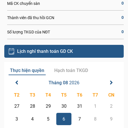
0
Mã CK chuyển sàn
0
Thành viên đã thu hồi GCN
0
Số lượng TKGD của NĐT
Lịch nghỉ thanh toán GD CK
Thực hiện quyền
Hạch toán TKGD
Tháng 08
2026
T2
T3
T4
T5
T6
T7
CN
27
28
29
30
31
1
2
3
4
5
6
7
8
9