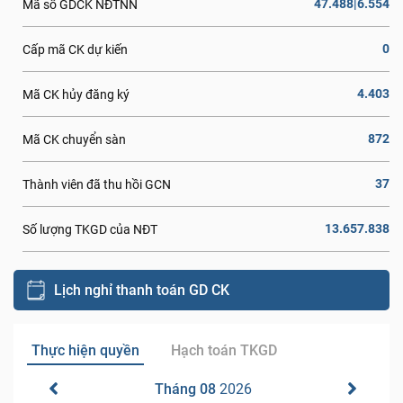
47.488|6.554
Mã số GDCK NĐTNN
0
Cấp mã CK dự kiến
4.403
Mã CK hủy đăng ký
872
Mã CK chuyển sàn
37
Thành viên đã thu hồi GCN
13.657.838
Số lượng TKGD của NĐT
Lịch nghỉ thanh toán GD CK
Thực hiện quyền
Hạch toán TKGD
Tháng 08
2026