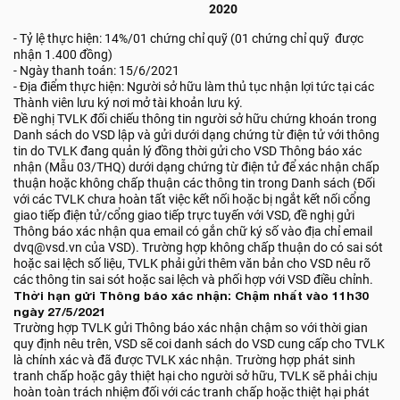
2020
- Tỷ lệ thực hiện: 14%/01 chứng chỉ quỹ (01 chứng chỉ quỹ được
nhận 1.400 đồng)
- Ngày thanh toán: 15/6/2021
- Địa điểm thực hiện: Người sở hữu làm thủ tục nhận lợi tức tại các
Thành viên lưu ký nơi mở tài khoản lưu ký.
Đề nghị TVLK đối chiếu thông tin người sở hữu chứng khoán trong
Danh sách do VSD lập và gửi dưới dạng chứng từ điện tử với thông
tin do TVLK đang quản lý đồng thời gửi cho VSD Thông báo xác
nhận (Mẫu 03/THQ) dưới dạng chứng từ điện tử để xác nhận chấp
thuận hoặc không chấp thuận các thông tin trong Danh sách (Đối
với các TVLK chưa hoàn tất việc kết nối hoặc bị ngắt kết nối cổng
giao tiếp điện tử/cổng giao tiếp trực tuyến với VSD, đề nghị gửi
Thông báo xác nhận qua email có gắn chữ ký số vào địa chỉ email
dvq@vsd.vn của VSD). Trường hợp không chấp thuận do có sai sót
hoặc sai lệch số liệu, TVLK phải gửi thêm văn bản cho VSD nêu rõ
các thông tin sai sót hoặc sai lệch và phối hợp với VSD điều chỉnh.
Thời hạn gửi Thông báo xác nhận: Chậm nhất vào 11h30
ngày 27/5/2021
Trường hợp TVLK gửi Thông báo xác nhận chậm so với thời gian
quy định nêu trên, VSD sẽ coi danh sách do VSD cung cấp cho TVLK
là chính xác và đã được TVLK xác nhận. Trường hợp phát sinh
tranh chấp hoặc gây thiệt hại cho người sở hữu, TVLK sẽ phải chịu
hoàn toàn trách nhiệm đối với các tranh chấp hoặc thiệt hại phát