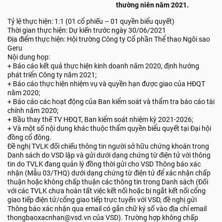
thường niên năm 2021.
Tỷ lệ thực hiện: 1:1 (01 cổ phiếu – 01 quyền biểu quyết)
Thời gian thực hiện: Dự kiến trước ngày 30/06/2021
Địa điểm thực hiện: Hội trường Công ty Cổ phần Thể thao Ngôi sao
Geru
Nội dung họp:
+ Báo cáo kết quả thực hiện kinh doanh năm 2020, định hướng
phát triển Công ty năm 2021;
+ Báo cáo thực hiện nhiệm vụ và quyền hạn được giao của HĐQT
năm 2020;
+ Báo cáo các hoạt động của Ban kiểm soát và thẩm tra báo cáo tài
chính năm 2020;
+ Bầu thay thế TV HĐQT, Ban kiểm soát nhiệm kỳ 2021-2026;
+ Và một số nội dung khác thuộc thẩm quyền biểu quyết tại Đại hội
đồng cổ đông.
Đề nghị TVLK đối chiếu thông tin người sở hữu chứng khoán trong
Danh sách do VSD lập và gửi dưới dạng chứng từ điện tử với thông
tin do TVLK đang quản lý đồng thời gửi cho VSD Thông báo xác
nhận (Mẫu 03/THQ) dưới dạng chứng từ điện tử để xác nhận chấp
thuận hoặc không chấp thuận các thông tin trong Danh sách (Đối
với các TVLK chưa hoàn tất việc kết nối hoặc bị ngắt kết nối cổng
giao tiếp điện tử/cổng giao tiếp trực tuyến với VSD, đề nghị gửi
Thông báo xác nhận qua email có gắn chữ ký số vào địa chỉ email
thongbaoxacnhan@vsd.vn của VSD). Trường hợp không chấp