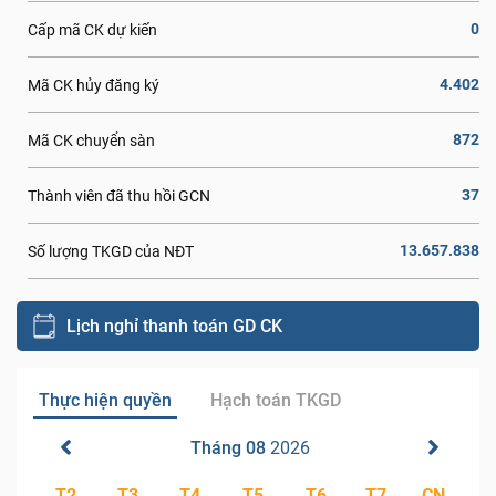
0
Cấp mã CK dự kiến
4.402
Mã CK hủy đăng ký
872
Mã CK chuyển sàn
37
Thành viên đã thu hồi GCN
13.657.838
Số lượng TKGD của NĐT
Lịch nghỉ thanh toán GD CK
Thực hiện quyền
Hạch toán TKGD
Tháng 08
2026
T2
T3
T4
T5
T6
T7
CN