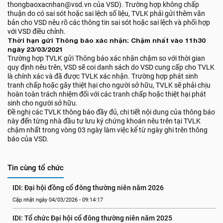
thongbaoxacnhan@vsd.vn của VSD). Trường hợp không chấp
thuận do có sai sót hoặc sai lệch số liệu, TVLK phải gửi thêm văn
bản cho VSD nêu rõ các thông tin sai sót hoặc sai lệch và phối hợp
với VSD điều chỉnh.
Thời hạn gửi Thông báo xác nhận: Chậm nhất vào 11h30
ngày 23/03/2021
Trường hợp TVLK gửi Thông báo xác nhận chậm so với thời gian
quy định nêu trên, VSD sẽ coi danh sách do VSD cung cấp cho TVLK
là chính xác và đã được TVLK xác nhận. Trường hợp phát sinh
tranh chấp hoặc gây thiệt hại cho người sở hữu, TVLK sẽ phải chịu
hoàn toàn trách nhiệm đối với các tranh chấp hoặc thiệt hại phát
sinh cho người sở hữu.
Đề nghị các TVLK thông báo đầy đủ, chi tiết nội dung của thông báo
này đến từng nhà đầu tư lưu ký chứng khoán nêu trên tại TVLK
chậm nhất trong vòng 03 ngày làm việc kể từ ngày ghi trên thông
báo của VSD.
Tin cùng tổ chức
IDI: Đại hội đồng cổ đông thường niên năm 2026
Cập nhật ngày 04/03/2026 - 09:14:17
IDI: Tổ chức Đại hội cổ đông thường niên năm 2025