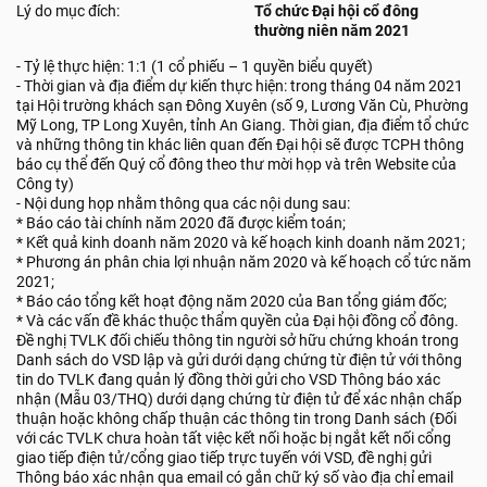
Lý do mục đích:
Tổ chức Đại hội cổ đông
thường niên năm 2021
- Tỷ lệ thực hiện: 1:1 (1 cổ phiếu – 1 quyền biểu quyết)
- Thời gian và địa điểm dự kiến thực hiện: trong tháng 04 năm 2021
tại Hội trường khách sạn Đông Xuyên (số 9, Lương Văn Cù, Phường
Mỹ Long, TP Long Xuyên, tỉnh An Giang. Thời gian, địa điểm tổ chức
và những thông tin khác liên quan đến Đại hội sẽ được TCPH thông
báo cụ thể đến Quý cổ đông theo thư mời họp và trên Website của
Công ty)
- Nội dung họp nhằm thông qua các nội dung sau:
* Báo cáo tài chính năm 2020 đã được kiểm toán;
* Kết quả kinh doanh năm 2020 và kế hoạch kinh doanh năm 2021;
* Phương án phân chia lợi nhuận năm 2020 và kế hoạch cổ tức năm
2021;
* Báo cáo tổng kết hoạt động năm 2020 của Ban tổng giám đốc;
* Và các vấn đề khác thuộc thẩm quyền của Đại hội đồng cổ đông.
Đề nghị TVLK đối chiếu thông tin người sở hữu chứng khoán trong
Danh sách do VSD lập và gửi dưới dạng chứng từ điện tử với thông
tin do TVLK đang quản lý đồng thời gửi cho VSD Thông báo xác
nhận (Mẫu 03/THQ) dưới dạng chứng từ điện tử để xác nhận chấp
thuận hoặc không chấp thuận các thông tin trong Danh sách (Đối
với các TVLK chưa hoàn tất việc kết nối hoặc bị ngắt kết nối cổng
giao tiếp điện tử/cổng giao tiếp trực tuyến với VSD, đề nghị gửi
Thông báo xác nhận qua email có gắn chữ ký số vào địa chỉ email