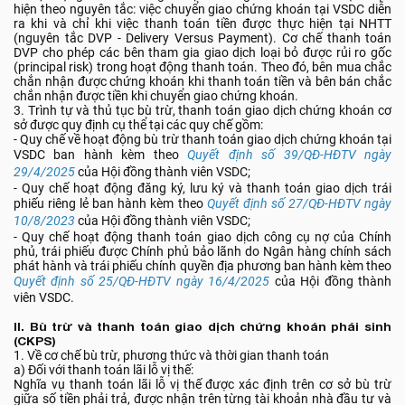
hiện theo nguyên tắc: việc chuyển giao chứng khoán tại VSDC diễn
ra khi và chỉ khi việc thanh toán tiền được thực hiện tại NHTT
(nguyên tắc DVP - Delivery Versus Payment). Cơ chế thanh toán
DVP cho phép các bên tham gia giao dịch loại bỏ được rủi ro gốc
(principal risk) trong hoạt động thanh toán. Theo đó, bên mua chắc
chắn nhận được chứng khoán khi thanh toán tiền và bên bán chắc
chắn nhận được tiền khi chuyển giao chứng khoán.
3. Trình tự và thủ tục bù trừ, thanh toán giao dịch chứng khoán cơ
sở được quy định cụ thể tại các quy chế gồm:
- Quy chế về hoạt động bù trừ thanh toán giao dịch chứng khoán tại
VSDC ban hành kèm theo
Quyết định số 39/QĐ-HĐTV ngày
29/4/2025
của Hội đồng thành viên VSDC;
- Quy chế hoạt động đăng ký, lưu ký và thanh toán giao dịch trái
phiếu riêng lẻ ban hành kèm theo
Quyết định số 27/QĐ-HĐTV ngày
10/8/2023
của Hội đồng thành viên VSDC;
- Quy chế hoạt động thanh toán giao dịch công cụ nợ của Chính
phủ, trái phiếu được Chính phủ bảo lãnh do Ngân hàng chính sách
phát hành và trái phiếu chính quyền địa phương ban hành kèm theo
Quyết định số 25/QĐ-HĐTV ngày 16/4/2025
của Hội đồng thành
viên VSDC.
II. Bù trừ và thanh toán giao dịch chứng khoán phái sinh
(CKPS)
1. Về cơ chế bù trừ, phương thức và thời gian thanh toán
a) Đối với thanh toán lãi lỗ vị thế:
Nghĩa vụ thanh toán lãi lỗ vị thế được xác định trên cơ sở bù trừ
giữa số tiền phải trả, được nhận trên từng tài khoản nhà đầu tư và