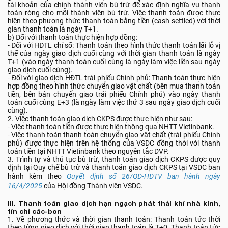
tài khoản của chính thành viên bù trừ để xác định nghĩa vụ thanh
toán ròng cho mỗi thành viên bù trừ. Việc thanh toán được thực
hiện theo phương thức thanh toán bằng tiền (cash settled) với thời
gian thanh toán là ngày T+1.
b) Đối với thanh toán thực hiện hợp đồng:
- Đối với HĐTL chỉ số: Thanh toán theo hình thức thanh toán lãi lỗ vị
thế của ngày giao dịch cuối cùng với thời gian thanh toán là ngày
T+1 (vào ngày thanh toán cuối cùng là ngày làm việc liền sau ngày
giao dịch cuối cùng).
- Đối với giao dịch HĐTL trái phiếu Chính phủ: Thanh toán thực hiện
hợp đồng theo hình thức chuyển giao vật chất (bên mua thanh toán
tiền, bên bán chuyển giao trái phiếu Chính phủ) vào ngày thanh
toán cuối cùng E+3 (là ngày làm việc thứ 3 sau ngày giao dịch cuối
cùng).
2. Việc thanh toán giao dịch CKPS được thực hiện như sau:
- Việc thanh toán tiền được thực hiện thông qua NHTT Vietinbank.
- Việc thanh toán thanh toán chuyển giao vật chất (trái phiếu Chính
phủ) được thực hiện trên hệ thống của VSDC đồng thời với thanh
toán tiền tại NHTT Vietinbank theo nguyên tắc DVP.
3. Trình tự và thủ tục bù trừ, thanh toán giao dịch CKPS được quy
định tại Quy chế bù trừ và thanh toán giao dịch CKPS tại VSDC ban
hành kèm theo
Quyết định số 26/QĐ-HĐTV ban hành ngày
16/4/2025
của Hội đồng Thành viên VSDC.
III. Thanh toán giao dịch hạn ngạch phát thải khí nhà kính,
tín chỉ các-bon
1. Về phương thức và thời gian thanh toán: Thanh toán tức thời
theo từng giao dịch với thời gian thanh toán là T+0. Thanh toán tức