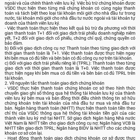
ngoài và của chính thành viên lưu ký. Việc bù trừ chứng khoán được
VSDC thực hiện theo từng mã chứng khoán có cùng ngày thanh
toán và tách biệt theo loại tài khoản môi giới cho nhà đầu tư trong
nước, tài khoản môi giới cho nhà đầu tư nước ngoài và tài khoản tự
doanh của thành viên lưu ký.
- Việc thanh toán thực hiện theo kết quả bù trừ đa phương với thời
gian thanh toán T+1 đối với giao dịch trái phiếu doanh nghiệp niêm
yết, T+2 đối với giao dịch cổ phiếu, chứng chỉ quỹ, chứng quyền có
bảo đảm.
b) Đối với giao dịch công cụ nợ: Thanh toán theo từng giao dịch với
thời gian thanh toán là T+1. Việc thanh toán được thực hiện ngay
khi bên mua có đủ tiền và bên bán có đủ công cụ nợ trên tài khoản.
c) Đối với giao dịch trái phiếu riêng lẻ (TPRL): Thanh toán theo từng
giao dịch với thời gian thanh toán là T+0. Việc thanh toán được
thực hiện ngay khi bên mua có đủ tiền và bên bán có đủ TPRL trên
tài khoản.
2. Về nguyên tắc thanh toán giao dịch chứng khoán
- VSDC thực hiện thanh toán chứng khoán cơ sở theo hình thức
chuyển giao ghi sổ thông qua hệ thống tài khoản lưu ký của thành
viên lưu ký bên mua và bán đồng thời điều chỉnh thông tin sở hữu
chứng khoán trên tài khoản của nhà đầu tư mua và nhà đầu tư
bán. Ngân hàng thanh toán (NHTT) thực hiện thanh toán tiền theo
chỉ thị của VSDC thông qua hệ thống tài khoản tiền gửi của các
thành viên lưu ký mở tại NHTT. Sở giao dịch Ngân hàng Nhà nước
Việt Nam là NHTT tiền cho giao dịch công cụ nợ; Ngân hàng VCB là
NHTT tiền giao dịch TPRL; Ngân hàng BIDV là NHTT cho các chứng
khoán cơ sở còn lại.
- Hoạt động thanh toán giao dịch chứng khoán cơ sở được thực