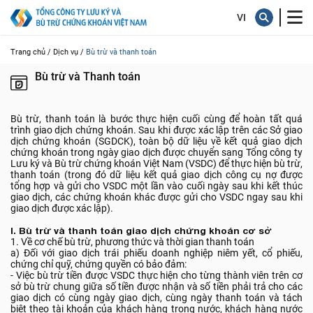
Thanh toán
Trang chủ /
Dịch vụ /
Bù trừ và thanh toán
Bù trừ và Thanh toán

Bù trừ, thanh toán là bước thực hiện cuối cùng để hoàn tất quá
trình giao dịch chứng khoán. Sau khi được xác lập trên các Sở giao
dịch chứng khoán (SGDCK), toàn bộ dữ liệu về kết quả giao dịch
chứng khoán trong ngày giao dịch được chuyển sang Tổng công ty
Lưu ký và Bù trừ chứng khoán Việt Nam (VSDC) để thực hiện bù trừ,
thanh toán (trong đó dữ liệu kết quả giao dịch công cụ nợ được
tổng hợp và gửi cho VSDC một lần vào cuối ngày sau khi kết thúc
giao dịch, các chứng khoán khác được gửi cho VSDC ngay sau khi
giao dịch được xác lập).
I. Bù trừ và thanh toán giao dịch chứng khoán cơ sở
1. Về cơ chế bù trừ, phương thức và thời gian thanh toán
a) Đối với giao dịch trái phiếu doanh nghiệp niêm yết, cổ phiếu,
chứng chỉ quỹ, chứng quyền có bảo đảm:
- Việc bù trừ tiền được VSDC thực hiện cho từng thành viên trên cơ
sở bù trừ chung giữa số tiền được nhận và số tiền phải trả cho các
giao dịch có cùng ngày giao dịch, cùng ngày thanh toán và tách
biệt theo tài khoản của khách hàng trong nước, khách hàng nước