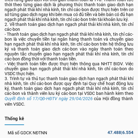
thời theo từng giao dịch là phương thức thanh toán giao dịch hạn
ngạch phát thải khí nhà kính, tín chỉ các-bon được thực hiện trên cơ
sở từng giao dịch ngay khi bên mua có đủ tiền và bên bán có đủ hạn
ngạch phát thải khí nhà kính, tín chỉ các-bon trên tài khoản lưu ký.
2. Về thanh toán giao dịch hạn ngạch phát thải khí nhà kính, tín chỉ
các-bon
- Thanh toán giao dịch hạn ngạch phát thải khí nhà kính, tín chỉ các-
bon là việc chuyển tiền tại ngân hàng thanh toán và chuyển giao
hạn ngạch phát thải khí nhà kính, tín chỉ các-bon trên hệ thống lưu
ký và thanh toán giao dịch các-bon vào ngày thanh toán theo
nguyên tắc chuyển giao hạn ngạch phát thải khí nhà kính, tín chỉ
các-bon đồng thời với thanh toán tiền.
- Việc thanh toán tiền được thực hiện thông qua NHTT BIDV. Việc
chuyển giao hạn ngạch phát thải khí nhà kính, tín chỉ các-bon do
VSDC thực hiện.
3. Trình tự và thủ tục thanh toán giao dịch hạn ngạch phát thải khí
nhà kính, tín chỉ các-bon được quy định tại Quy chế hoạt động lưu
ký, thanh toán giao dịch hạn ngạch phát thải khí nhà kính, tín chỉ
các-bon và thành viên lưu ký các-bon tại VSDC ban hành kèm theo
Quyết định số 17/QĐ-HĐTV ngày 29/04/2026
của Hội đồng thành
viên VSDC.
Thống kê
47.488|6.554
Mã số GDCK NĐTNN