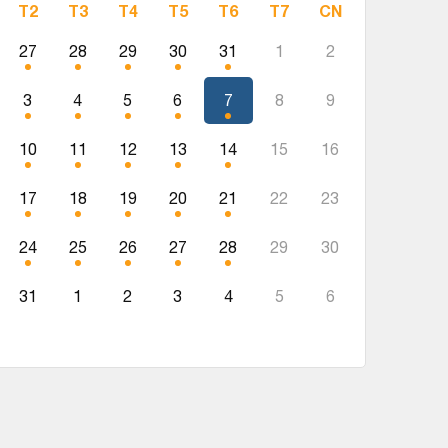
T2
T3
T4
T5
T6
T7
CN
27
28
29
30
31
1
2
3
4
5
6
7
8
9
10
11
12
13
14
15
16
17
18
19
20
21
22
23
24
25
26
27
28
29
30
31
1
2
3
4
5
6