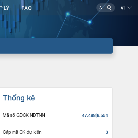
P LÝ
FAQ
Thống kê
47.488|6.554
Mã số GDCK NĐTNN
0
Cấp mã CK dự kiến