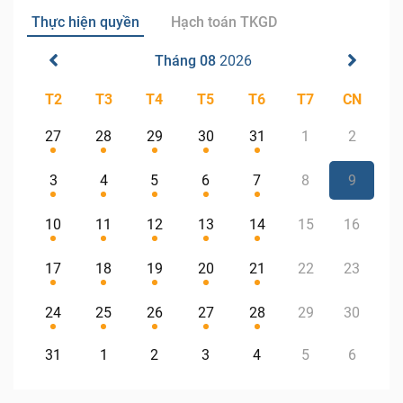
Thực hiện quyền
Hạch toán TKGD
Tháng 08
2026
T2
T3
T4
T5
T6
T7
CN
27
28
29
30
31
1
2
3
4
5
6
7
8
9
10
11
12
13
14
15
16
17
18
19
20
21
22
23
24
25
26
27
28
29
30
31
1
2
3
4
5
6