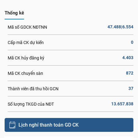
Thống kê
47.488|6.554
Mã số GDCK NĐTNN
0
Cấp mã CK dự kiến
4.403
Mã CK hủy đăng ký
872
Mã CK chuyển sàn
37
Thành viên đã thu hồi GCN
13.657.838
Số lượng TKGD của NĐT
Lịch nghỉ thanh toán GD CK