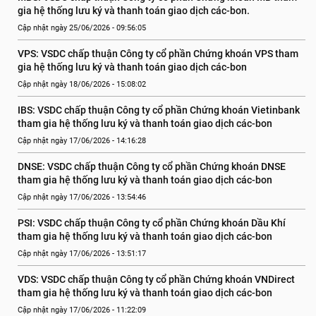
gia hệ thống lưu ký và thanh toán giao dịch các-bon.
Cập nhật ngày 25/06/2026 - 09:56:05
VPS: VSDC chấp thuận Công ty cổ phần Chứng khoán VPS tham 
gia hệ thống lưu ký và thanh toán giao dịch các-bon
Cập nhật ngày 18/06/2026 - 15:08:02
IBS: VSDC chấp thuận Công ty cổ phần Chứng khoán Vietinbank 
tham gia hệ thống lưu ký và thanh toán giao dịch các-bon
Cập nhật ngày 17/06/2026 - 14:16:28
DNSE: VSDC chấp thuận Công ty cổ phần Chứng khoán DNSE 
tham gia hệ thống lưu ký và thanh toán giao dịch các-bon
Cập nhật ngày 17/06/2026 - 13:54:46
PSI: VSDC chấp thuận Công ty cổ phần Chứng khoán Dầu Khí 
tham gia hệ thống lưu ký và thanh toán giao dịch các-bon
Cập nhật ngày 17/06/2026 - 13:51:17
VDS: VSDC chấp thuận Công ty cổ phần Chứng khoán VNDirect 
tham gia hệ thống lưu ký và thanh toán giao dịch các-bon
Cập nhật ngày 17/06/2026 - 11:22:09