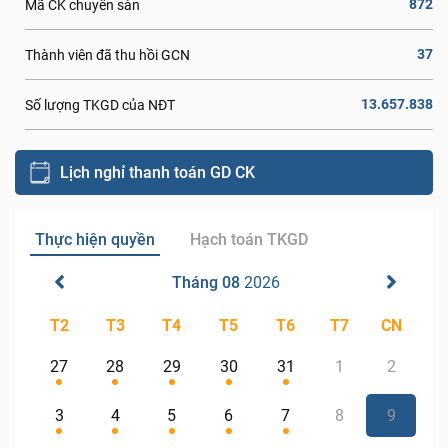
872
Mã CK chuyển sàn
37
Thành viên đã thu hồi GCN
13.657.838
Số lượng TKGD của NĐT
Lịch nghỉ thanh toán GD CK
Thực hiện quyền
Hạch toán TKGD
Tháng 08
2026
T2
T3
T4
T5
T6
T7
CN
27
28
29
30
31
1
2
3
4
5
6
7
8
9