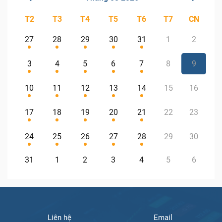
T2
T3
T4
T5
T6
T7
CN
27
28
29
30
31
1
2
3
4
5
6
7
8
9
10
11
12
13
14
15
16
17
18
19
20
21
22
23
24
25
26
27
28
29
30
31
1
2
3
4
5
6
Liên hệ
Email