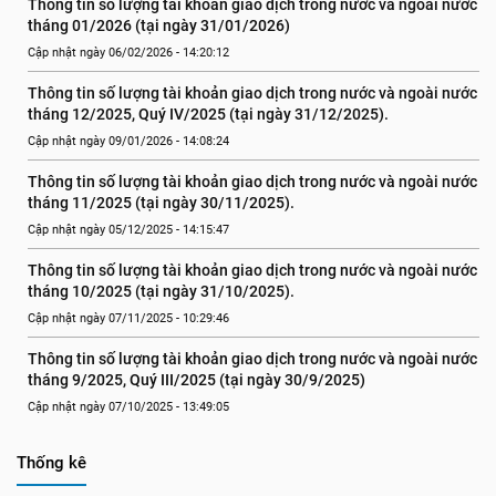
Thông tin số lượng tài khoản giao dịch trong nước và ngoài nước 
tháng 01/2026 (tại ngày 31/01/2026)
Cập nhật ngày 06/02/2026 - 14:20:12
Thông tin số lượng tài khoản giao dịch trong nước và ngoài nước 
tháng 12/2025, Quý IV/2025 (tại ngày 31/12/2025).
Cập nhật ngày 09/01/2026 - 14:08:24
Thông tin số lượng tài khoản giao dịch trong nước và ngoài nước 
tháng 11/2025 (tại ngày 30/11/2025).
Cập nhật ngày 05/12/2025 - 14:15:47
Thông tin số lượng tài khoản giao dịch trong nước và ngoài nước 
tháng 10/2025 (tại ngày 31/10/2025).
Cập nhật ngày 07/11/2025 - 10:29:46
Thông tin số lượng tài khoản giao dịch trong nước và ngoài nước 
tháng 9/2025, Quý III/2025 (tại ngày 30/9/2025)
Cập nhật ngày 07/10/2025 - 13:49:05
Thống kê