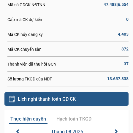
47.488|6.554
Mã số GDCK NĐTNN
0
Cấp mã CK dự kiến
4.403
Mã CK hủy đăng ký
872
Mã CK chuyển sàn
37
Thành viên đã thu hồi GCN
13.657.838
Số lượng TKGD của NĐT
Lịch nghỉ thanh toán GD CK
Thực hiện quyền
Hạch toán TKGD
Tháng 08
2026