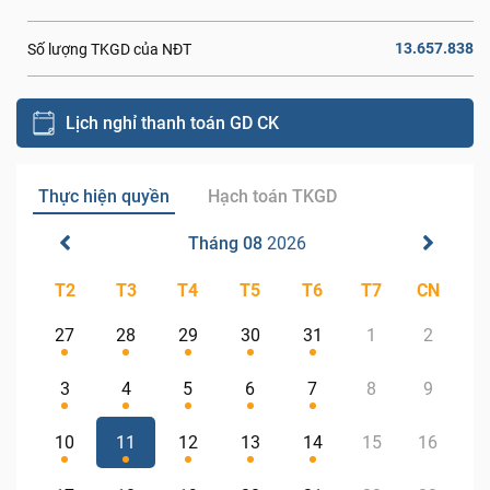
13.657.838
Số lượng TKGD của NĐT
Lịch nghỉ thanh toán GD CK
Thực hiện quyền
Hạch toán TKGD
Tháng 08
2026
T2
T3
T4
T5
T6
T7
CN
27
28
29
30
31
1
2
3
4
5
6
7
8
9
10
11
12
13
14
15
16