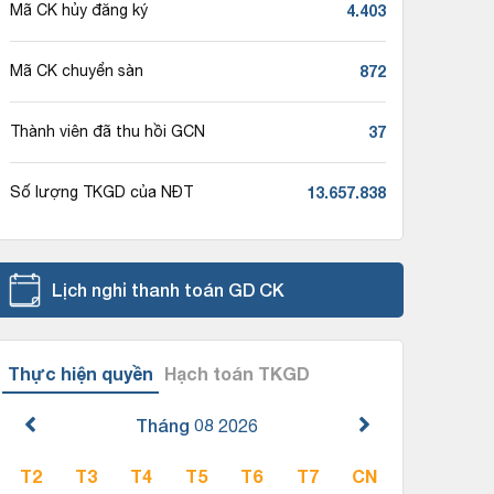
4.403
Mã CK hủy đăng ký
872
Mã CK chuyển sàn
37
Thành viên đã thu hồi GCN
13.657.838
Số lượng TKGD của NĐT
Lịch nghỉ thanh toán GD CK
Thực hiện quyền
Hạch toán TKGD
Tháng 08
2026
T2
T3
T4
T5
T6
T7
CN