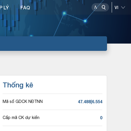
P LÝ
FAQ
Thống kê
47.488|6.554
Mã số GDCK NĐTNN
0
Cấp mã CK dự kiến