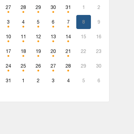
27
28
29
30
31
1
2
3
4
5
6
7
8
9
10
11
12
13
14
15
16
17
18
19
20
21
22
23
24
25
26
27
28
29
30
31
1
2
3
4
5
6