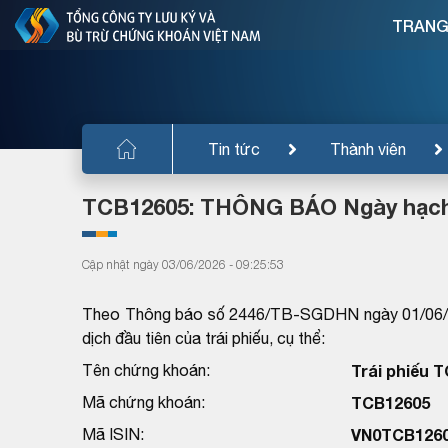
TRANG
Tin tức
Thành viên
TCB12605: THÔNG BÁO Ngày hạch t
Cập nhật ngày 03/06/2026 - 09:25:53
Theo Thông báo số 2446/TB-SGDHN ngày 01/06/20
dịch đầu tiên của trái phiếu, cụ thể:
Tên chứng khoán:
Trái phiếu 
Mã chứng khoán:
TCB12605
Mã ISIN:
VN0TCB126