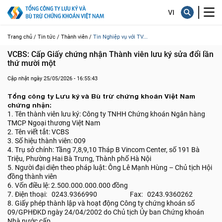
Trang chủ /
Tin tức /
Thành viên /
Tin Nghiệp vụ với TV...
VCBS: Cấp Giấy chứng nhận Thành viên lưu ký sửa đổi lần 
thứ mười một
Cập nhật ngày 25/05/2026 - 16:55:43
Tổng công ty Lưu ký và Bù trừ chứng khoán Việt Nam
chứng nhận:
1. Tên thành viên lưu ký: Công ty TNHH Chứng khoán Ngân hàng
TMCP Ngoại thương Việt Nam
2. Tên viết tắt: VCBS
3. Số hiệu thành viên: 009
4. Trụ sở chính: Tầng 7,8,9,10 Tháp B Vincom Center, số 191 Bà
Triệu, Phường Hai Bà Trưng, Thành phố Hà Nội
5. Người đại diện theo pháp luật: Ông Lê Mạnh Hùng – Chủ tịch Hội
đồng thành viên
6. Vốn điều lệ: 2.500.000.000.000 đồng
7. Điện thoại: 0243.9366990 Fax: 0243.9360262
8. Giấy phép thành lập và hoạt động Công ty chứng khoán số
09/GPHĐKD ngày 24/04/2002 do Chủ tịch Ủy ban Chứng khoán
Nhà nước cấp.