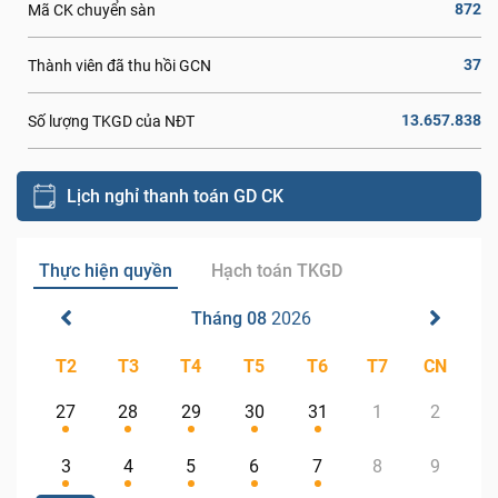
872
Mã CK chuyển sàn
37
Thành viên đã thu hồi GCN
13.657.838
Số lượng TKGD của NĐT
Lịch nghỉ thanh toán GD CK
Thực hiện quyền
Hạch toán TKGD
Tháng 08
2026
T2
T3
T4
T5
T6
T7
CN
27
28
29
30
31
1
2
3
4
5
6
7
8
9