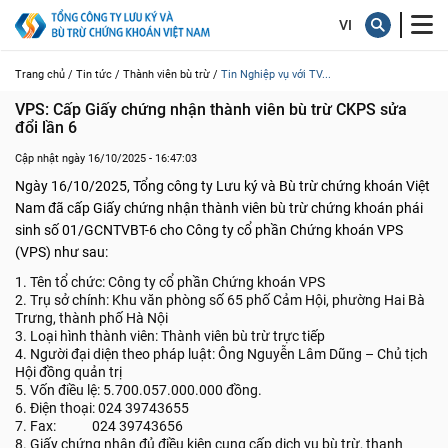
Trang chủ /
Tin tức /
Thành viên bù trừ /
Tin Nghiệp vụ với TV...
VPS: Cấp Giấy chứng nhận thành viên bù trừ CKPS sửa 
đổi lần 6
Cập nhật ngày 16/10/2025 - 16:47:03
Ngày 16/10/2025, Tổng công ty Lưu ký và Bù trừ chứng khoán Việt
Nam đã cấp Giấy chứng nhận thành viên bù trừ chứng khoán phái
sinh số 01/GCNTVBT-6 cho Công ty cổ phần Chứng khoán VPS
(VPS) như sau:
1. Tên tổ chức: Công ty cổ phần Chứng khoán VPS
2. Trụ sở chính: Khu văn phòng số 65 phố Cảm Hội, phường Hai Bà
Trưng, thành phố Hà Nội
3. Loại hình thành viên: Thành viên bù trừ trực tiếp
4. Người đại diện theo pháp luật: Ông Nguyễn Lâm Dũng – Chủ tịch
Hội đồng quản trị
5. Vốn điều lệ: 5.700.057.000.000 đồng.
6. Điện thoại: 024 39743655
7. Fax: 024 39743656
8. Giấy chứng nhận đủ điều kiện cung cấp dịch vụ bù trừ, thanh