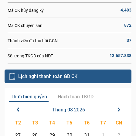
4.403
Mã CK hủy đăng ký
872
Mã CK chuyển sàn
37
Thành viên đã thu hồi GCN
13.657.838
Số lượng TKGD của NĐT
Lịch nghỉ thanh toán GD CK
Thực hiện quyền
Hạch toán TKGD
Tháng 08
2026
T2
T3
T4
T5
T6
T7
CN
27
28
29
30
31
1
2