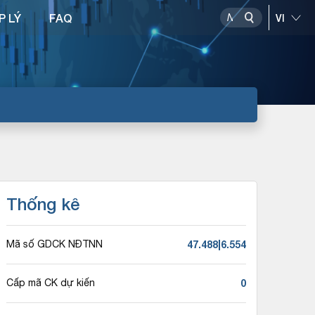
P LÝ
FAQ
Thống kê
47.488|6.554
Mã số GDCK NĐTNN
0
Cấp mã CK dự kiến