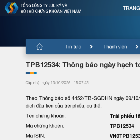
TRANG
Tin tức
Thành viên
TPB12534: Thông báo ngày hạch to
Cập nhật ngày 13/10/2025 - 15:07:43
Theo Thông báo số 4452/TB-SGDHN ngày 09/10/20
dịch đầu tiên của trái phiếu, cụ thể:
Tên chứng khoán:
Trái phiếu 
Mã chứng khoán:
TPB12534
Mã ISIN:
VN0TPB125