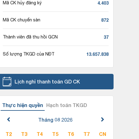
4.403
Mã CK hủy đăng ký
872
Mã CK chuyển sàn
37
Thành viên đã thu hồi GCN
13.657.838
Số lượng TKGD của NĐT
Lịch nghỉ thanh toán GD CK
Thực hiện quyền
Hạch toán TKGD
Tháng 08
2026
T2
T3
T4
T5
T6
T7
CN