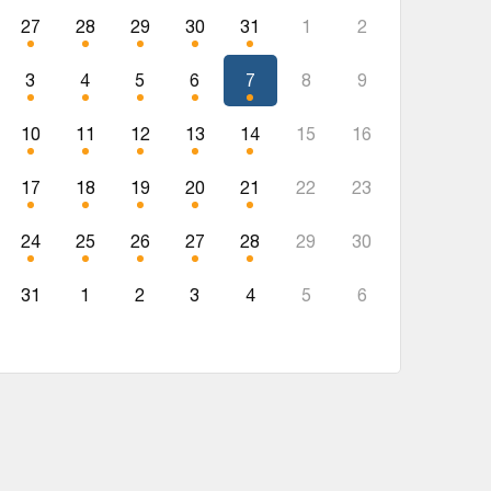
27
28
29
30
31
1
2
3
4
5
6
7
8
9
10
11
12
13
14
15
16
17
18
19
20
21
22
23
24
25
26
27
28
29
30
31
1
2
3
4
5
6