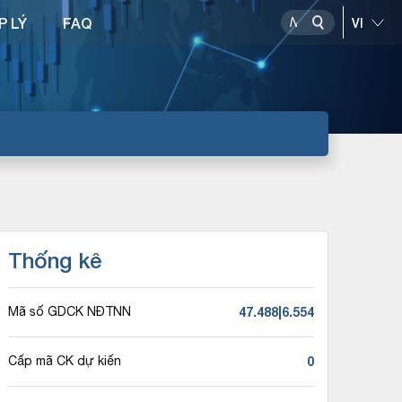
P LÝ
FAQ
Thống kê
47.488|6.554
Mã số GDCK NĐTNN
0
Cấp mã CK dự kiến