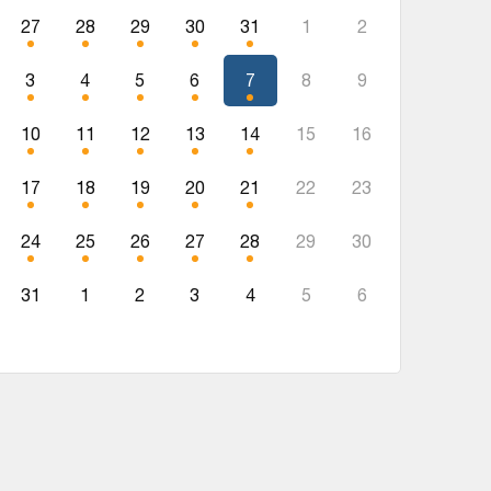
27
28
29
30
31
1
2
3
4
5
6
7
8
9
10
11
12
13
14
15
16
17
18
19
20
21
22
23
24
25
26
27
28
29
30
31
1
2
3
4
5
6