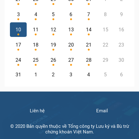
3
4
5
6
7
8
9
10
11
12
13
14
15
16
17
18
19
20
21
22
23
24
25
26
27
28
29
30
31
1
2
3
4
5
6
Liên hệ
Email
© 2020 Bản quyền thuộc về Tổng công ty Lưu ký và Bù trừ
chứng khoán Việt Nam.