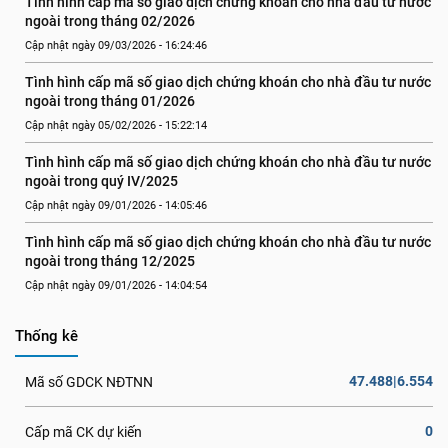
Tình hình cấp mã số giao dịch chứng khoán cho nhà đầu tư nước 
ngoài trong tháng 02/2026
Cập nhật ngày 09/03/2026 - 16:24:46
Tình hình cấp mã số giao dịch chứng khoán cho nhà đầu tư nước 
ngoài trong tháng 01/2026
Cập nhật ngày 05/02/2026 - 15:22:14
Tình hình cấp mã số giao dịch chứng khoán cho nhà đầu tư nước 
ngoài trong quý IV/2025
Cập nhật ngày 09/01/2026 - 14:05:46
Tình hình cấp mã số giao dịch chứng khoán cho nhà đầu tư nước 
ngoài trong tháng 12/2025
Cập nhật ngày 09/01/2026 - 14:04:54
Thống kê
47.488|6.554
Mã số GDCK NĐTNN
0
Cấp mã CK dự kiến