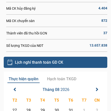
4.404
Mã CK hủy đăng ký
872
Mã CK chuyển sàn
37
Thành viên đã thu hồi GCN
13.657.838
Số lượng TKGD của NĐT
Lịch nghỉ thanh toán GD CK
Thực hiện quyền
Hạch toán TKGD
Tháng 08
2026
T2
T3
T4
T5
T6
T7
CN
27
28
29
30
31
1
2