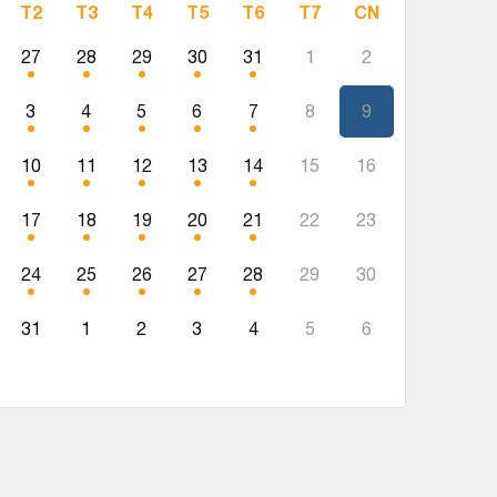
T2
T3
T4
T5
T6
T7
CN
27
28
29
30
31
1
2
3
4
5
6
7
8
9
10
11
12
13
14
15
16
17
18
19
20
21
22
23
24
25
26
27
28
29
30
31
1
2
3
4
5
6