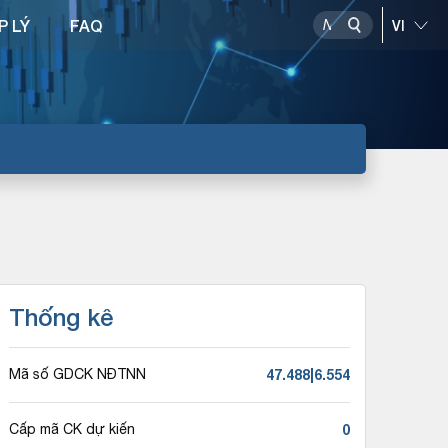
P LÝ
FAQ
Thống kê
47.488|6.554
Mã số GDCK NĐTNN
0
Cấp mã CK dự kiến