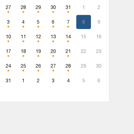
27
28
29
30
31
1
2
3
4
5
6
7
8
9
10
11
12
13
14
15
16
17
18
19
20
21
22
23
24
25
26
27
28
29
30
31
1
2
3
4
5
6