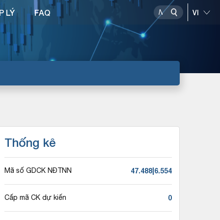
P LÝ
FAQ
Thống kê
47.488|6.554
Mã số GDCK NĐTNN
0
Cấp mã CK dự kiến