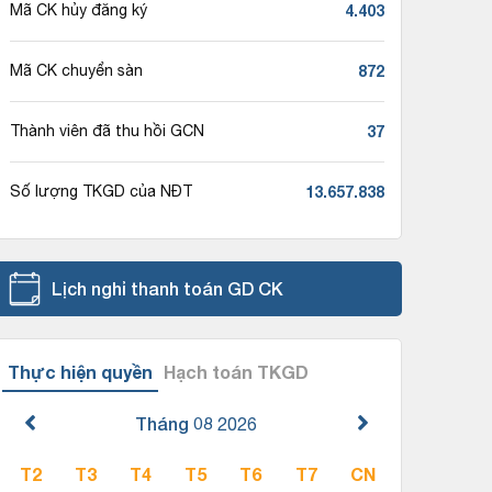
4.403
Mã CK hủy đăng ký
872
Mã CK chuyển sàn
37
Thành viên đã thu hồi GCN
13.657.838
Số lượng TKGD của NĐT
Lịch nghỉ thanh toán GD CK
Thực hiện quyền
Hạch toán TKGD
Tháng 08
2026
T2
T3
T4
T5
T6
T7
CN