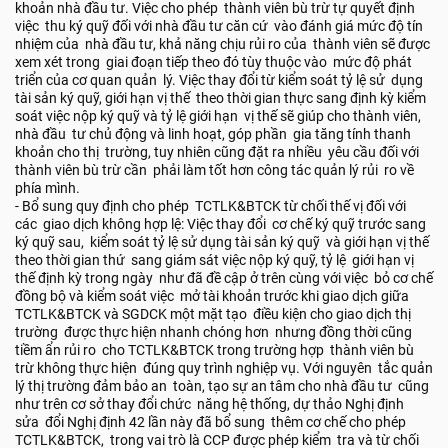
khoản nhà đầu tư. Việc cho phép thành viên bù trừ tự quyết định
việc thu ký quỹ đối với nhà đầu tư căn cứ vào đánh giá mức độ tín
nhiệm của nhà đầu tư, khả năng chịu rủi ro của thành viên sẽ được
xem xét trong giai đoạn tiếp theo đó tùy thuộc vào mức độ phát
triển của cơ quan quản lý. Việc thay đổi từ kiểm soát tỷ lệ sử dụng
tài sản ký quỹ, giới hạn vị thế theo thời gian thực sang định kỳ kiểm
soát việc nộp ký quỹ và tỷ lệ giới hạn vị thế sẽ giúp cho thành viên,
nhà đầu tư chủ động và linh hoạt, góp phần gia tăng tính thanh
khoản cho thị trường, tuy nhiên cũng đặt ra nhiều yêu cầu đối với
thành viên bù trừ cần phải làm tốt hơn công tác quản lý rủi ro về
phía mình.
- Bổ sung quy định cho phép TCTLK&BTCK từ chối thế vị đối với
các giao dịch không hợp lệ: Việc thay đổi cơ chế ký quỹ trước sang
ký quỹ sau, kiểm soát tỷ lệ sử dụng tài sản ký quỹ và giới hạn vị thế
theo thời gian thứ sang giám sát việc nộp ký quỹ, tỷ lệ giới hạn vị
thế định kỳ trong ngày như đã đề cập ở trên cùng với việc bỏ cơ chế
đồng bộ và kiểm soát việc mở tài khoản trước khi giao dịch giữa
TCTLK&BTCK và SGDCK một mặt tạo điều kiện cho giao dịch thị
trường được thực hiện nhanh chóng hơn nhưng đồng thời cũng
tiềm ẩn rủi ro cho TCTLK&BTCK trong trường hợp thành viên bù
trừ không thực hiện đúng quy trình nghiệp vụ. Với nguyên tắc quản
lý thị trường đảm bảo an toàn, tạo sự an tâm cho nhà đầu tư cũng
như trên cơ sở thay đổi chức năng hệ thống, dự thảo Nghị định
sửa đổi Nghị định 42 lần này đã bổ sung thêm cơ chế cho phép
TCTLK&BTCK, trong vai trò là CCP được phép kiểm tra và từ chối