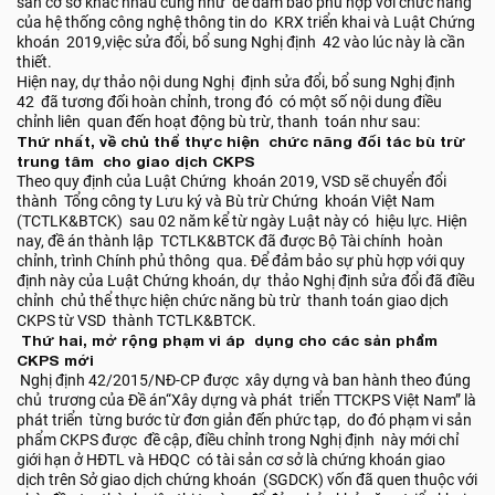
sản cơ sở khác nhau cũng như để đảm bảo phù hợp với chức năng
của hệ thống công nghệ thông tin do KRX triển khai và Luật Chứng
khoán 2019,việc sửa đổi, bổ sung Nghị định 42 vào lúc này là cần
thiết.
Hiện nay, dự thảo nội dung Nghị định sửa đổi, bổ sung Nghị định
42 đã tương đối hoàn chỉnh, trong đó có một số nội dung điều
chỉnh liên quan đến hoạt động bù trừ, thanh toán như sau:
Thứ nhất, về chủ thể thực hiện chức năng đối tác bù trừ
trung tâm cho giao dịch CKPS
Theo quy định của Luật Chứng khoán 2019, VSD sẽ chuyển đổi
thành Tổng công ty Lưu ký và Bù trừ Chứng khoán Việt Nam
(TCTLK&BTCK) sau 02 năm kể từ ngày Luật này có hiệu lực. Hiện
nay, đề án thành lập TCTLK&BTCK đã được Bộ Tài chính hoàn
chỉnh, trình Chính phủ thông qua. Để đảm bảo sự phù hợp với quy
định này của Luật Chứng khoán, dự thảo Nghị định sửa đổi đã điều
chỉnh chủ thể thực hiện chức năng bù trừ thanh toán giao dịch
CKPS từ VSD thành TCTLK&BTCK.
Thứ hai, mở rộng phạm vi áp dụng cho các sản phẩm
CKPS mới
Nghị định 42/2015/NĐ-CP được xây dựng và ban hành theo đúng
chủ trương của Đề án“Xây dựng và phát triển TTCKPS Việt Nam” là
phát triển từng bước từ đơn giản đến phức tạp, do đó phạm vi sản
phẩm CKPS được đề cập, điều chỉnh trong Nghị định này mới chỉ
giới hạn ở HĐTL và HĐQC có tài sản cơ sở là chứng khoán giao
dịch trên Sở giao dịch chứng khoán (SGDCK) vốn đã quen thuộc với