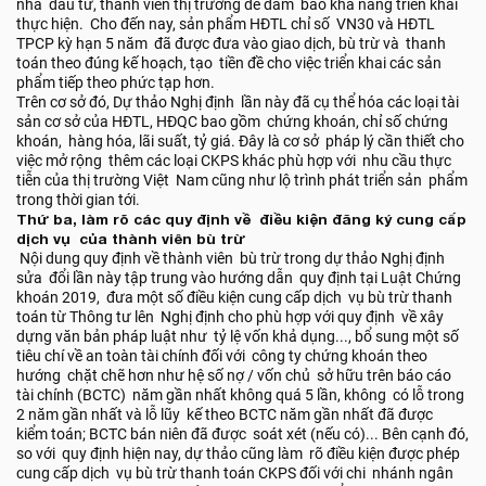
nhà đầu tư, thành viên thị trường để đảm bảo khả năng triển khai
thực hiện. Cho đến nay, sản phẩm HĐTL chỉ số VN30 và HĐTL
TPCP kỳ hạn 5 năm đã được đưa vào giao dịch, bù trừ và thanh
toán theo đúng kế hoạch, tạo tiền đề cho việc triển khai các sản
phẩm tiếp theo phức tạp hơn.
Trên cơ sở đó, Dự thảo Nghị định lần này đã cụ thể hóa các loại tài
sản cơ sở của HĐTL, HĐQC bao gồm chứng khoán, chỉ số chứng
khoán, hàng hóa, lãi suất, tỷ giá. Đây là cơ sở pháp lý cần thiết cho
việc mở rộng thêm các loại CKPS khác phù hợp với nhu cầu thực
tiễn của thị trường Việt Nam cũng như lộ trình phát triển sản phẩm
trong thời gian tới.
Thứ ba, làm rõ các quy định về điều kiện đăng ký cung cấp
dịch vụ của thành viên bù trừ
Nội dung quy định về thành viên bù trừ trong dự thảo Nghị định
sửa đổi lần này tập trung vào hướng dẫn quy định tại Luật Chứng
khoán 2019, đưa một số điều kiện cung cấp dịch vụ bù trừ thanh
toán từ Thông tư lên Nghị định cho phù hợp với quy định về xây
dựng văn bản pháp luật như tỷ lệ vốn khả dụng..., bổ sung một số
tiêu chí về an toàn tài chính đối với công ty chứng khoán theo
hướng chặt chẽ hơn như hệ số nợ / vốn chủ sở hữu trên báo cáo
tài chính (BCTC) năm gần nhất không quá 5 lần, không có lỗ trong
2 năm gần nhất và lỗ lũy kế theo BCTC năm gần nhất đã được
kiểm toán; BCTC bán niên đã được soát xét (nếu có)... Bên cạnh đó,
so với quy định hiện nay, dự thảo cũng làm rõ điều kiện được phép
cung cấp dịch vụ bù trừ thanh toán CKPS đối với chi nhánh ngân