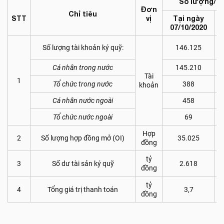
Số lượng/Giá
Đơn
Chỉ tiêu
STT
vị
Tại ngày
T
07/10
/20
20
1
Số lượng tài khoản ký quỹ:
146.125
Cá nhân trong nước
145.210
Tài
1
Tổ chức trong nước
388
khoản
Cá nhân nước ngoài
458
Tổ chức nước ngoài
69
Hợp
2
Số lượng hợp đồng mở (OI)
35.025
đồng
tỷ
3
Số dư tài sản ký quỹ
2.618
đồng
tỷ
4
Tổng giá trị thanh toán
3,7
đồng