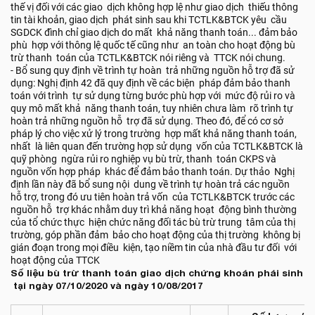
thế vị đối với các giao dịch không hợp lệ như giao dịch thiếu thông
tin tài khoản, giao dịch phát sinh sau khi TCTLK&BTCK yêu cầu
SGDCK đình chỉ giao dịch do mất khả năng thanh toán... đảm bảo
phù hợp với thông lệ quốc tế cũng như an toàn cho hoạt động bù
trừ thanh toán của TCTLK&BTCK nói riêng và TTCK nói chung.
- Bổ sung quy định về trình tự hoàn trả những nguồn hỗ trợ đã sử
dụng: Nghị định 42 đã quy định về các biện pháp đảm bảo thanh
toán với trình tự sử dụng từng bước phù hợp với mức độ rủi ro và
quy mô mất khả năng thanh toán, tuy nhiên chưa làm rõ trình tự
hoàn trả những nguồn hỗ trợ đã sử dụng. Theo đó, để có cơ sở
pháp lý cho việc xử lý trong trường hợp mất khả năng thanh toán,
nhất là liên quan đến trường hợp sử dụng vốn của TCTLK&BTCK là
quỹ phòng ngừa rủi ro nghiệp vụ bù trừ, thanh toán CKPS và
nguồn vốn hợp pháp khác để đảm bảo thanh toán. Dự thảo Nghị
định lần này đã bổ sung nội dung về trình tự hoàn trả các nguồn
hỗ trợ, trong đó ưu tiên hoàn trả vốn của TCTLK&BTCK trước các
nguồn hỗ trợ khác nhằm duy trì khả năng hoạt động bình thường
của tổ chức thực hiện chức năng đối tác bù trừ trung tâm của thị
trường, góp phần đảm bảo cho hoạt động của thị trường không bị
gián đoạn trong mọi điều kiện, tạo niềm tin của nhà đầu tư đối với
hoạt động của TTCK
Số liệu bù trừ thanh toán giao dịch chứng khoán phái sinh
tại ngày 07/10/2020 và ngày 10/08/2017