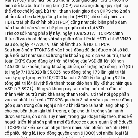
Nam (VSD) thực hiện bù trừ thanh toán giao dịch CKPS theo mô
hình đối tác bù trừ trung tâm (CCP) với các nội dung quy định cụ
thể về cơ chế ký quỹ, bù trừ , thanh toán giao dịch CKPS cho 2 sản
phẩm đầu tiên là Hợp đồng tương lai (HĐTL) chỉ số cổ phiếu và
HĐTL trái phiếu chính phủ (TPCP) cũng như các biện pháp đảm
bảo thanh toán và cơ chế phòng ngừa rủi ro tại VSD.
Trên cơ sở khung pháp lý này, ngày 10/8/2017, TTCKPS chính
thức đi vào hoạt động với sản phẩm đầu tiên là HĐTL chỉ số VN30.
Sau đó, ngày 4/7/2019, sản phẩm thứ 2 là HĐTL TPCP.
Sau hơn 3 năm TTCKPS đi vào hoạt động đã đạt được một số kết
quả nổi bật như sau: số lượng tài khoản giao dịch và bù trừ, thanh
toán CKPS được đăng ký trên hệ thống của VSD đã lên tới hơn
146.000 tài khoản, tăng khoảng 46 lần; số lượng hợp đồng mở (OI)
tại ngày 7/10/2020 là 35.025 hợp đồng, tăng 173 lần; giá trị tài
sản ký quỹ tại ngày 7/10/2020 là hơn 2.600 tỷ đồng,tăng 92 lần;
tổng giá trị lỗ/lãi vị thế và thanh toán đáo hạn lũy kế thực hiện qua
VSD là 7.897 tỷ đồng và không xảy ra trường hợp nhà đầu tư,
thành viên bù trừ mất khả năng thanh toán. Có thể nói góp phần
vào sự phát triển của TTCKPS qua hơn 3 năm vừa qua có sự đóng
góp quan trọng của Nghị định 42 khi đã tạo ra hành lang pháp lý
cho các bên tham gia thị trường, giúp cho thị trường vận hành
được an toàn, ổn định. Tuy nhiên, trong giai đoạn tiếp theo, theo kế
hoạch triển khai sản phẩm mới đã được cơ quan quản lý phê duyệt,
TTCKPS dự kiến sẽ đón nhận thêm nhiều sản phẩm mới như HĐTL
cổ phiếu riêng lẻ, Hợp đồng quyền chọn (HĐQC) với nhiều loại tài