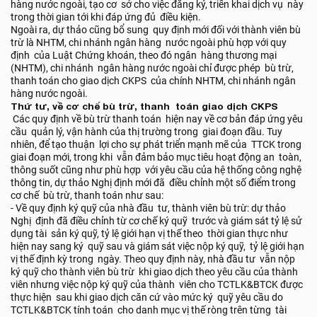
hàng nước ngoài, tạo cơ sở cho việc đăng ký, triển khai dịch vụ này
trong thời gian tới khi đáp ứng đủ điều kiện.
Ngoài ra, dự thảo cũng bổ sung quy định mới đối với thành viên bù
trừ là NHTM, chi nhánh ngân hàng nước ngoài phù hợp với quy
định của Luật Chứng khoán, theo đó ngân hàng thương mại
(NHTM), chi nhánh ngân hàng nước ngoài chỉ được phép bù trừ,
thanh toán cho giao dịch CKPS của chính NHTM, chi nhánh ngân
hàng nước ngoài.
Thứ tư, về cơ chế bù trừ, thanh toán giao dịch CKPS
Các quy định về bù trừ thanh toán hiện nay về cơ bản đáp ứng yêu
cầu quản lý, vận hành của thị trường trong giai đoạn đầu. Tuy
nhiên, để tạo thuận lợi cho sự phát triển mạnh mẽ của TTCK trong
giai đoạn mới, trong khi vẫn đảm bảo mục tiêu hoạt động an toàn,
thông suốt cũng như phù hợp với yêu cầu của hệ thống công nghệ
thông tin, dự thảo Nghị định mới đã điều chỉnh một số điểm trong
cơ chế bù trừ, thanh toán như sau:
- Về quy định ký quỹ của nhà đầu tư, thành viên bù trừ: dự thảo
Nghị định đã điều chỉnh từ cơ chế ký quỹ trước và giám sát tỷ lệ sử
dụng tài sản ký quỹ, tỷ lệ giới hạn vị thế theo thời gian thực như
hiện nay sang ký quỹ sau và giám sát việc nộp ký quỹ, tỷ lệ giới hạn
vị thế định kỳ trong ngày. Theo quy định này, nhà đầu tư vẫn nộp
ký quỹ cho thành viên bù trừ khi giao dịch theo yêu cầu của thành
viên nhưng việc nộp ký quỹ của thành viên cho TCTLK&BTCK được
thực hiện sau khi giao dịch căn cứ vào mức ký quỹ yêu cầu do
TCTLK&BTCK tính toán cho danh mục vị thế ròng trên từng tài