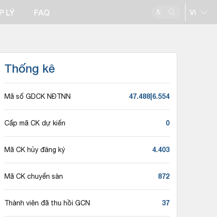
P LÝ
FAQ
Thống kê
47.488|6.554
Mã số GDCK NĐTNN
0
Cấp mã CK dự kiến
4.403
Mã CK hủy đăng ký
872
Mã CK chuyển sàn
37
Thành viên đã thu hồi GCN