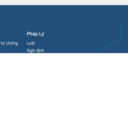
Pháp Lý
g ký chứng
Luật
Nghị định
u ký
Thông tư
 trừ
Quyết định
Quy chế của VSDC
Loại văn bản khác