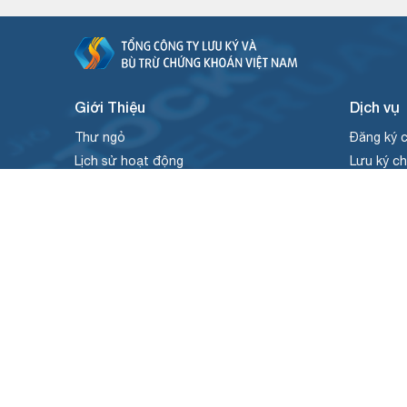
Giới Thiệu
Dịch vụ
Thư ngỏ
Đăng ký 
Lịch sử hoạt động
Lưu ký c
Cơ cấu tổ chức
Bù trừ và
ISO 9001:2015
Thực hiệ
Hợp tác quốc tế
Cấp mã số
Báo cáo thường niên
Cấp mã c
Sự kiện hoạt động
Dịch vụ q
Vay và c
Bỏ phiếu 
Đăng ký 
Liên hệ
Email