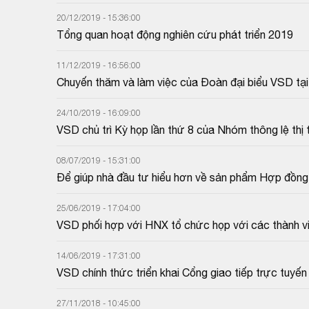
nhà đầu tư quan tâm. Trên số 264 của Tạp chí chứ
trong quy định về hoạt động bù trừ thanh toán chứng
20/12/2019 - 15:36:00
Tổng quan hoạt động nghiên cứu phát triển 2019
11/12/2019 - 16:56:00
Chuyến thăm và làm việc của Đoàn đại biểu VSD tại
thành công tốt đẹp
24/10/2019 - 16:09:00
VSD chủ trì Kỳ họp lần thứ 8 của Nhóm thông lệ t
08/07/2019 - 15:31:00
Để giúp nhà đầu tư hiểu hơn về sản phẩm Hợp đồng tư
mới đây, trên báo Đầu tư chứng khoán đã có bài viết
như sau:
25/06/2019 - 17:04:00
VSD phối hợp với HNX tổ chức họp với các thành v
lai Trái phiếu Chính phủ kỳ hạn 5 năm
14/06/2019 - 17:31:00
VSD chính thức triển khai Cổng giao tiếp trực tuyế
27/11/2018 - 10:45:00