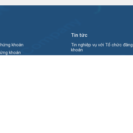
Tin tức
chứng khoán
Tin nghiệp vụ với Tổ chức đăn
khoán
hứng khoán
Tin nghiệp vụ với Thành viên lư
 thanh toán
Tin nghiệp vụ với Thành viên bù
n quyền
Tin nghiệp vụ với Công ty QLQ
 giao dịch
Tin hoạt động VSDC
hứng khoán
Tin thị trường Các-bon
uỹ
ho vay chứng khoán
điện tử
biện pháp bảo đảm