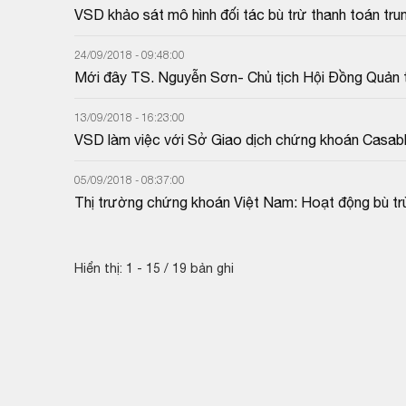
VSD khảo sát mô hình đối tác bù trừ thanh toán tru
Thái Lan
24/09/2018 - 09:48:00
Mới đây TS. Nguyễn Sơn- Chủ tịch Hội Đồng Quản trị
ninh thị trường chứng khoán trong thời đại công ngh
chính Việt Nam (Số 04) của Viện Chiến lược và Chính
13/09/2018 - 16:23:00
VSD làm việc với Sở Giao dịch chứng khoán Casab
05/09/2018 - 08:37:00
Thị trường chứng khoán Việt Nam: Hoạt động bù trừ
Hiển thị: 1 - 15 / 19 bản ghi