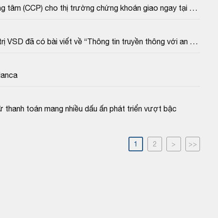
ng tâm (CCP) cho thị trường chứng khoán giao ngay tại 
 VSD đã có bài viết về “Thông tin truyền thông với an 
ệ thông tin số hóa” được đăng trên Tạp chí Kinh tế Tài 
 sách Tài chính- Bộ Tài chính với nội dung như sau:
lanca
 thanh toán mang nhiều dấu ấn phát triển vượt bậc
1
2
>
>>