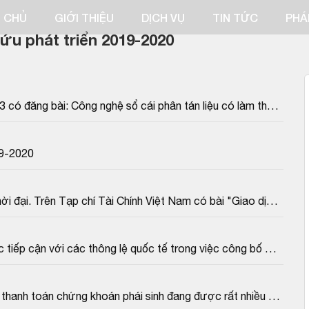
 CHỦ
GIỚI THIỆU
DỊCH VỤ
TIN TỨC
PHÁ
ứu phát triển 2019-2020
có đăng bài: Công nghệ sổ cái phân tán liệu có làm thay 
iết như sau:
19-2020
i đại. Trên Tạp chí Tài Chính Việt Nam có bài "Giao dịch 
của Tiến sĩ Nguyễn Sơn - Chủ tịch Hội đồng Quản trị 
hi tiết như sau:
tiếp cận với các thông lệ quốc tế trong việc công bố 
chúng nói chung và doanh nghiệp niêm yết nói riêng là hết 
ồng Quản trị Trung tâm Lưu ký chứng khoán Việt Nam có 
"Số hóa công tác công bố thông tin và quản trị công ty"
thanh toán chứng khoán phái sinh đang được rất nhiều 