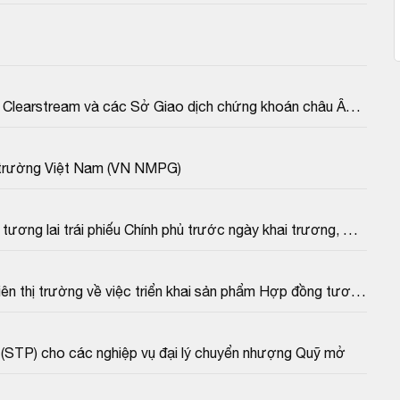
ng khoán tháng 10/2020 có đăng bài:" Những điểm mới 
 khoán phái sinh". Toàn văn bài viết như sau:
 Clearstream và các Sở Giao dịch chứng khoán châu Âu 
hị trường Việt Nam (VN NMPG)
ơng lai trái phiếu Chính phủ trước ngày khai trương, 
 "Hiểu rõ về sản phẩm phái sinh thứ 2". Nội dung cụ thể 
iên thị trường về việc triển khai sản phẩm Hợp đồng tương 
n (STP) cho các nghiệp vụ đại lý chuyển nhượng Quỹ mở