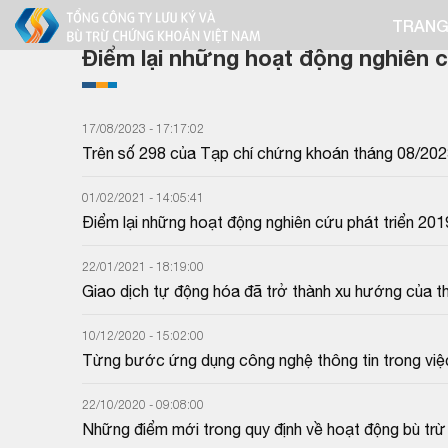
TRANG
Điểm lại những hoạt động nghiên c
17/08/2023 - 17:17:02
Trên số 298 của Tạp chí chứng khoán tháng 08/2023 
đổi cấu trúc thị trường chứng khoán? Nội dung chi t
01/02/2021 - 14:05:41
Điểm lại những hoạt động nghiên cứu phát triển 20
22/01/2021 - 18:19:00
Giao dịch tự động hóa đã trở thành xu hướng của thờ
thuật toán và hàm ý chính sách cho TTCK Việt Nam" 
Trung tâm Lưu ký Chứng khoán Việt Nam. Nội dung c
10/12/2020 - 15:02:00
Từng bước ứng dụng công nghệ thông tin trong việc 
thông tin và quản trị trị công ty đối với công ty đại 
sức cần thiết. Tiến sĩ Nguyễn Sơn - chủ tịch Hội đ
22/10/2020 - 09:08:00
bài đăng trên báo Đầu tư Chứng khoán với tiêu đề: 
Những điểm mới trong quy định về hoạt động bù trừ 