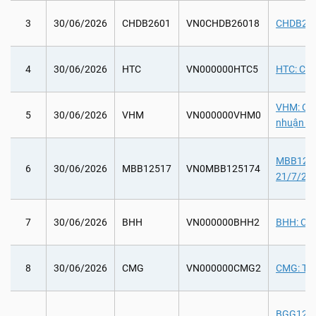
3
30/06/2026
CHDB2601
VN0CHDB26018
CHDB2601
4
30/06/2026
HTC
VN000000HTC5
HTC: Chi
VHM: Chi 
5
30/06/2026
VHM
VN000000VHM0
nhuận sa
MBB12517
6
30/06/2026
MBB12517
VN0MBB125174
21/7/202
7
30/06/2026
BHH
VN000000BHH2
BHH: Chi
8
30/06/2026
CMG
VN000000CMG2
CMG: Tha
BGG12104