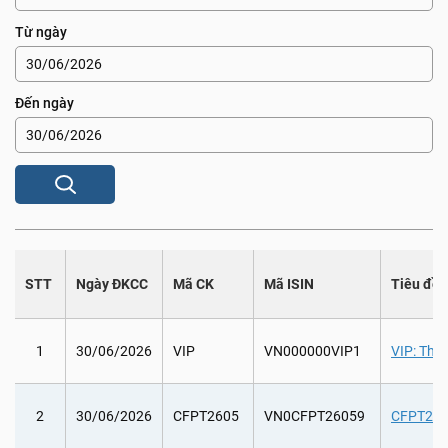
Từ ngày
Đến ngày
STT
Ngày ĐKCC
Mã CK
Mã ISIN
Tiêu đề
1
30/06/2026
VIP
VN000000VIP1
VIP: Tha
2
30/06/2026
CFPT2605
VN0CFPT26059
CFPT2605