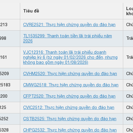
Lo
Tiêu đề
kh
213
CVRE2521: Thực hiện chứng quyền do đáo hạn
Ch
TL1535299: Thanh toán tiền lãi trái phiếu năm
998
Trá
2026
VJC12316: Thanh toán lãi trái phiếu doanh
161
nghiệp kỳ 6 (từ ngày 01/02/2026 cho đến, nhưng
Trá
không bao gồm ngày 01/08/2026)
5209
CVHM2520: Thực hiện chứng quyền do đáo hạn
Ch
5183
CMWG2518: Thực hiện chứng quyền do đáo hạn
Ch
200
CFPT2520: Thực hiện chứng quyền do đáo hạn
Ch
125
CVIC2512: Thực hiện chứng quyền do đáo hạn
Ch
5252
CSTB2525: Thực hiện chứng quyền do đáo hạn
Ch
5328
CHPG2532: Thực hiện chứng quyền do đáo hạn
Ch