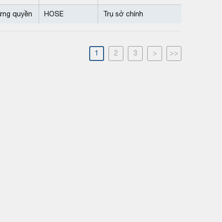
ứng quyền
HOSE
Trụ sở chính
1
2
3
>
>>