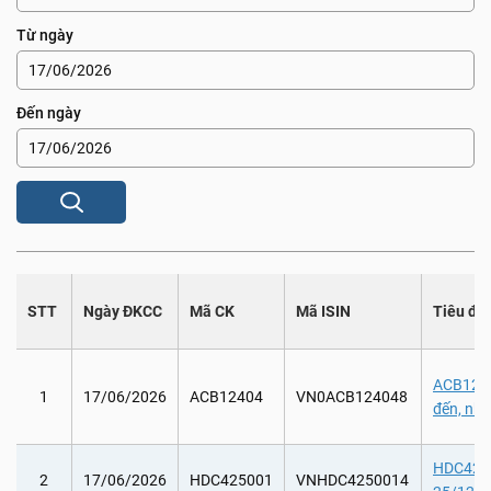
Từ ngày
Đến ngày
STT
Ngày ĐKCC
Mã CK
Mã ISIN
Tiêu đề
ACB12404
1
17/06/2026
ACB12404
VN0ACB124048
đến, nh
HDC42500
2
17/06/2026
HDC425001
VNHDC4250014