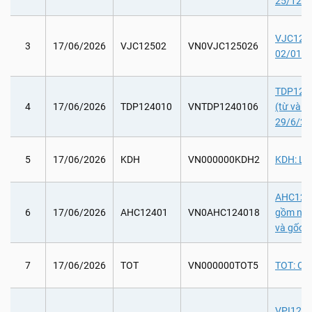
25/12/2
VJC12502
3
17/06/2026
VJC12502
VN0VJC125026
02/01/2
TDP12401
4
17/06/2026
TDP124010
VNTDP1240106
(từ và 
29/6/20
5
17/06/2026
KDH
VN000000KDH2
KDH: Lấy
AHC12401
6
17/06/2026
AHC12401
VN0AHC124018
gồm ngà
và gốc t
7
17/06/2026
TOT
VN000000TOT5
TOT: Chi
VPI12401