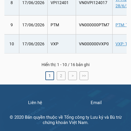
8
17/06/2026
VPI12401
VN0VPI124017
28/6/202
9
17/06/2026
PTM
VN000000PTM7
PTM: Tổ 
10
17/06/2026
VXP
VN000000VXP0
VXP: Th
Hiển thị: 1 - 10 / 16 bản ghi
1
2
>
>>
Liên hệ
Email
© 2020 Bản quyền thuộc về Tổng công ty Lưu ký và Bù trừ
chứng khoán Việt Nam.