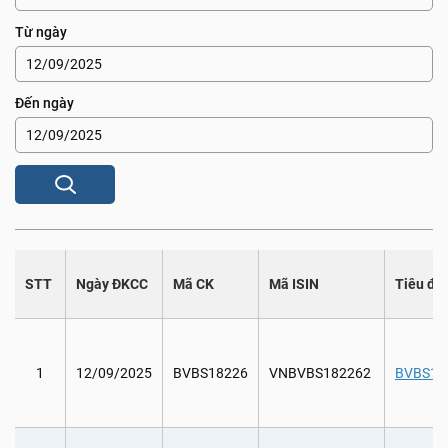
Từ ngày
Đến ngày
STT
Ngày ĐKCC
Mã CK
Mã ISIN
Tiêu đề
1
12/09/2025
BVBS18226
VNBVBS182262
BVBS1822