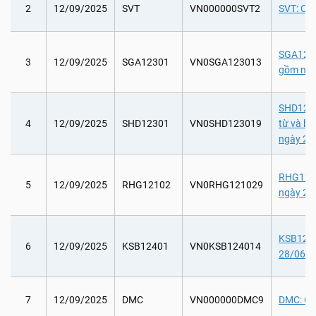
2
12/09/2025
SVT
VN000000SVT2
SVT: Chi
SGA12301
3
12/09/2025
SGA12301
VN0SGA123013
gồm ngà
SHD12301
4
12/09/2025
SHD12301
VN0SHD123019
từ và b
ngày 29
RHG12102
5
12/09/2025
RHG12102
VN0RHG121029
ngày 28
KSB12401
6
12/09/2025
KSB12401
VN0KSB124014
28/06/2
7
12/09/2025
DMC
VN000000DMC9
DMC: Chi