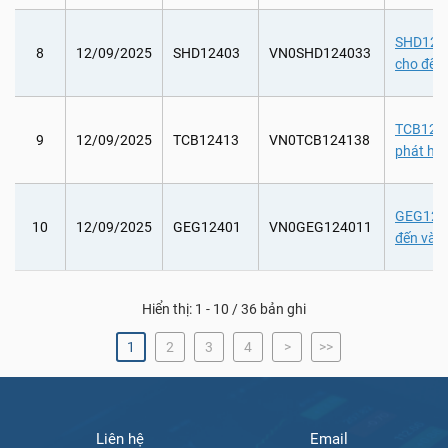
SHD1240
8
12/09/2025
SHD12403
VN0SHD124033
cho đến
TCB12413
9
12/09/2025
TCB12413
VN0TCB124138
phát hà
GEG1240
10
12/09/2025
GEG12401
VN0GEG124011
đến và 
Hiển thị: 1 - 10 / 36 bản ghi
1
2
3
4
>
>>
Liên hệ
Email