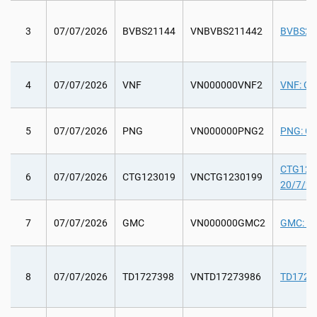
3
07/07/2026
BVBS21144
VNBVBS211442
BVBS2114
4
07/07/2026
VNF
VN000000VNF2
VNF: Chi
5
07/07/2026
PNG
VN000000PNG2
PNG: Chi
CTG12301
6
07/07/2026
CTG123019
VNCTG1230199
20/7/20
7
07/07/2026
GMC
VN000000GMC2
GMC: Lấ
8
07/07/2026
TD1727398
VNTD17273986
TD172739