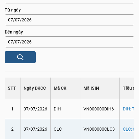
Từ ngày
Đến ngày
STT
Ngày ĐKCC
Mã CK
Mã ISIN
Tiêu đề
1
07/07/2026
DIH
VN000000DIH6
DIH: Tr
2
07/07/2026
CLC
VN000000CLC3
CLC: Chi