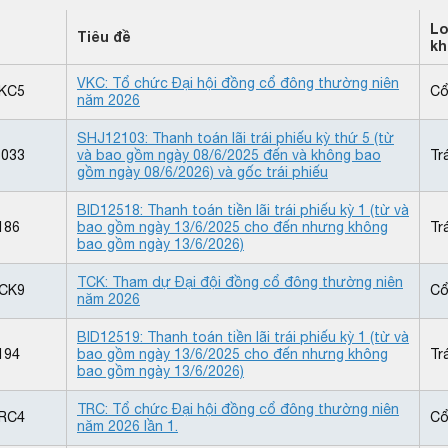
Lo
Tiêu đề
kh
VKC: Tổ chức Đại hội đồng cổ đông thường niên
KC5
Cổ
năm 2026
SHJ12103: Thanh toán lãi trái phiếu kỳ thứ 5 (từ
033
và bao gồm ngày 08/6/2025 đến và không bao
Tr
gồm ngày 08/6/2026) và gốc trái phiếu
BID12518: Thanh toán tiền lãi trái phiếu kỳ 1 (từ và
186
bao gồm ngày 13/6/2025 cho đến nhưng không
Tr
bao gồm ngày 13/6/2026)
TCK: Tham dự Đại đội đồng cổ đông thường niên
CK9
Cổ
năm 2026
BID12519: Thanh toán tiền lãi trái phiếu kỳ 1 (từ và
194
bao gồm ngày 13/6/2025 cho đến nhưng không
Tr
bao gồm ngày 13/6/2026)
TRC: Tổ chức Đại hội đồng cổ đông thường niên
RC4
Cổ
năm 2026 lần 1.