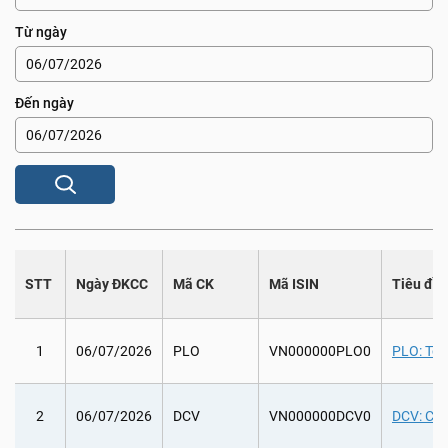
Từ ngày
Đến ngày
STT
Ngày ĐKCC
Mã CK
Mã ISIN
Tiêu đề
1
06/07/2026
PLO
VN000000PLO0
PLO: Tổ 
2
06/07/2026
DCV
VN000000DCV0
DCV: Chi 