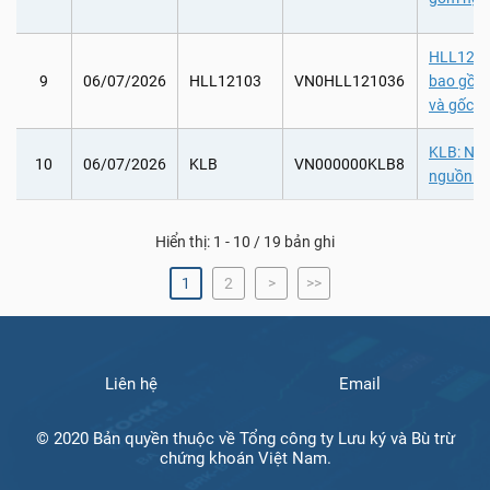
HLL12103
9
06/07/2026
HLL12103
VN0HLL121036
bao gồm
và gốc tr
KLB: Nhậ
10
06/07/2026
KLB
VN000000KLB8
nguồn vố
Hiển thị: 1 - 10 / 19 bản ghi
1
2
>
>>
Liên hệ
Email
© 2020 Bản quyền thuộc về Tổng công ty Lưu ký và Bù trừ
chứng khoán Việt Nam.