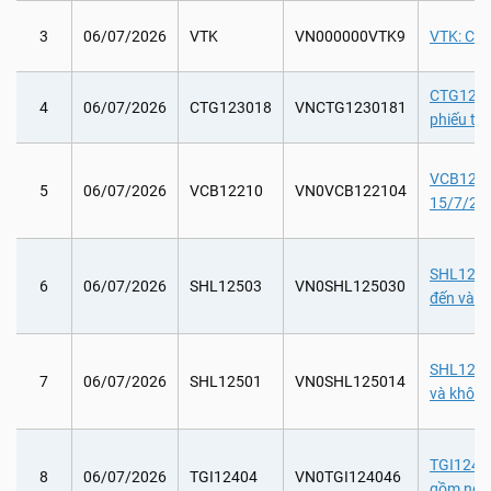
3
06/07/2026
VTK
VN000000VTK9
VTK: Chi
CTG12301
4
06/07/2026
CTG123018
VNCTG1230181
phiếu tr
VCB12210
5
06/07/2026
VCB12210
VN0VCB122104
15/7/20
SHL12503
6
06/07/2026
SHL12503
VN0SHL125030
đến và k
SHL12501
7
06/07/2026
SHL12501
VN0SHL125014
và khôn
TGI12404:
8
06/07/2026
TGI12404
VN0TGI124046
gồm ngà