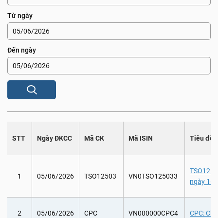
Từ ngày
Đến ngày
STT
Ngày ĐKCC
Mã CK
Mã ISIN
Tiêu đề
TSO12503:
1
05/06/2026
TSO12503
VN0TSO125033
ngày 16/
2
05/06/2026
CPC
VN000000CPC4
CPC: Chi 