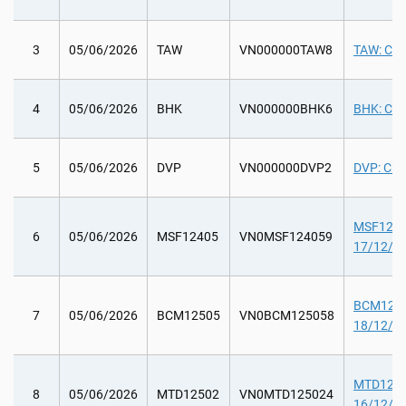
3
05/06/2026
TAW
VN000000TAW8
TAW: Chi
4
05/06/2026
BHK
VN000000BHK6
BHK: Chi 
5
05/06/2026
DVP
VN000000DVP2
DVP: Chi t
MSF12405
6
05/06/2026
MSF12405
VN0MSF124059
17/12/20
BCM12505
7
05/06/2026
BCM12505
VN0BCM125058
18/12/20
MTD12502
8
05/06/2026
MTD12502
VN0MTD125024
16/12/20