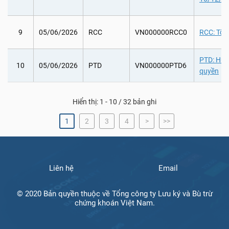
9
05/06/2026
RCC
VN000000RCC0
RCC: Tổ 
PTD: Hủy
10
05/06/2026
PTD
VN000000PTD6
quyền
Hiển thị: 1 - 10 / 32 bản ghi
1
2
3
4
>
>>
Liên hệ
Email
© 2020 Bản quyền thuộc về Tổng công ty Lưu ký và Bù trừ
chứng khoán Việt Nam.