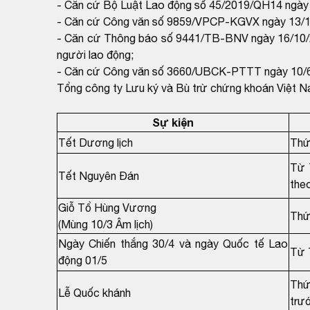
- Căn cứ Bộ Luật Lao động số 45/2019/QH14 ngày 
- Căn cứ Công văn số 9859/VPCP-KGVX ngày 13/10/2
- Căn cứ Thông báo số 9441/TB-BNV ngày 16/10/202
người lao động;
- Căn cứ Công văn số 3660/UBCK-PTTT ngày 10/6/2
Tổng công ty Lưu ký và Bù trừ chứng khoán Việt N
Sự kiện
Tết Dương lịch
Thứ
Từ 
Tết Nguyên Đán
the
Giỗ Tổ Hùng Vương
Thứ
(Mùng 10/3 Âm lịch)
Ngày Chiến thắng 30/4 và ngày Quốc tế Lao
Từ 
động 01/5
Thứ
Lễ Quốc khánh
trư