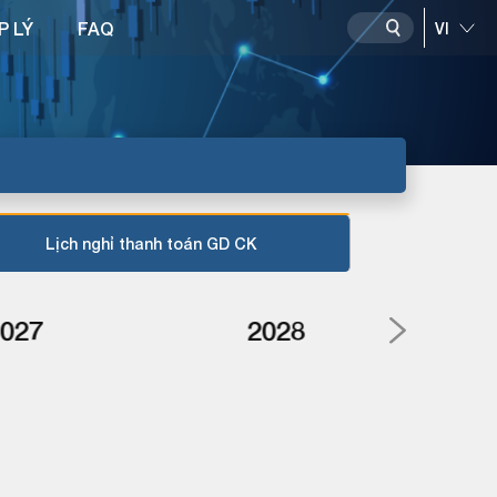
P LÝ
FAQ
Lịch nghỉ thanh toán GD CK
027
2028