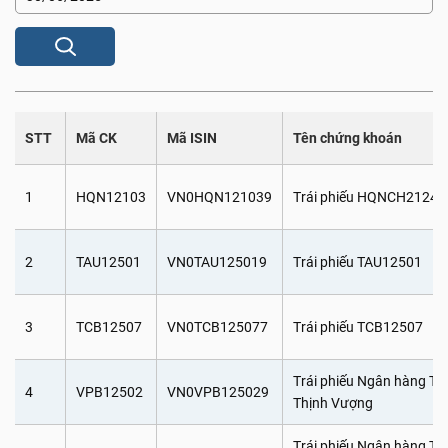
STT
Mã CK
Mã ISIN
Tên chứng khoán
1
HQN12103
VN0HQN121039
Trái phiếu HQNCH21240
2
TAU12501
VN0TAU125019
Trái phiếu TAU12501
3
TCB12507
VN0TCB125077
Trái phiếu TCB12507
Trái phiếu Ngân hàng T
4
VPB12502
VN0VPB125029
Thịnh Vượng
Trái phiếu Ngân hàng T