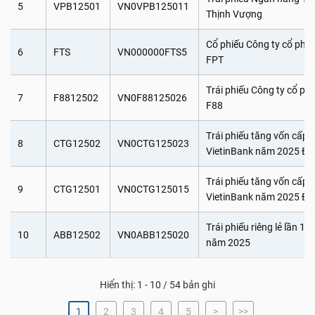
5
VPB12501
VN0VPB125011
Thịnh Vượng
Cổ phiếu Công ty cổ ph
6
FTS
VN000000FTS5
FPT
Trái phiếu Công ty cổ p
7
F8812502
VN0F88125026
F88
Trái phiếu tăng vốn cấp 2
8
CTG12502
VN0CTG125023
VietinBank năm 2025 Đợ
Trái phiếu tăng vốn cấp 2
9
CTG12501
VN0CTG125015
VietinBank năm 2025 Đợ
Trái phiếu riêng lẻ lần 
10
ABB12502
VN0ABB125020
năm 2025
Hiển thị: 1 - 10 / 54 bản ghi
1
2
3
4
5
>
>>