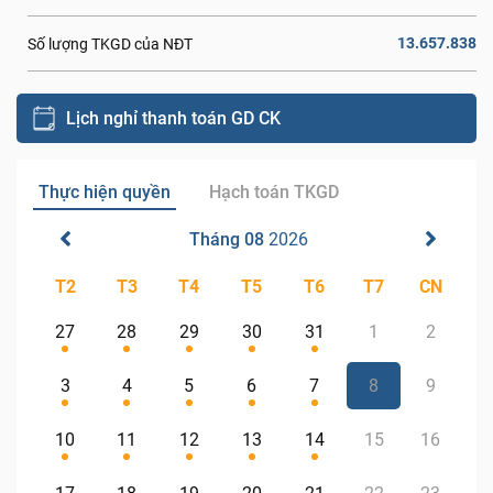
13.657.838
Số lượng TKGD của NĐT
Lịch nghỉ thanh toán GD CK
Thực hiện quyền
Hạch toán TKGD
Tháng 08
2026
T2
T3
T4
T5
T6
T7
CN
27
28
29
30
31
1
2
3
4
5
6
7
8
9
10
11
12
13
14
15
16