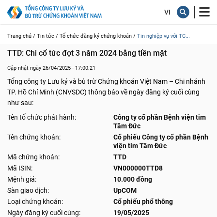
Trang chủ /
Tin tức /
Tổ chức đăng ký chứng khoán /
Tin nghiệp vụ với TC...
TTD: Chi cổ tức đợt 3 năm 2024 bằng tiền mặt
Cập nhật ngày 26/04/2025 - 17:00:21
Tổng công ty Lưu ký và bù trừ Chứng khoán Việt Nam – Chi nhánh
TP. Hồ Chí Minh (CNVSDC) thông báo về ngày đăng ký cuối cùng
như sau:
Tên tổ chức phát hành:
Công ty cổ phần Bệnh viện tim
Tâm Đức
Tên chứng khoán:
Cổ phiếu Công ty cổ phần Bệnh
viện tim Tâm Đức
Mã chứng khoán:
TTD
Mã ISIN:
VN000000TTD8
Mệnh giá:
10.000 đồng
Sàn giao dịch:
UpCOM
Loại chứng khoán:
Cổ phiếu phổ thông
Ngày đăng ký cuối cùng:
19/05/2025