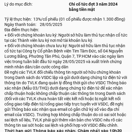
Lý do mục đích:
Chi cổ tức đợt 3 năm 2024
bằng tiền mặt
Tỷ lệ thực hiện: 13%/cổ phiếu (01 cổ phiếu được nhận 1.300 đồng)
Ngày thanh toán: 28/05/2025
Địa điểm thực hiện:
+ Đối với chứng khoán lưu ký: Người sở hữu làm thủ tục nhận cổ tức
tại các Thành viên lưu ký nơi mở tài khoản lưu ký.
+ Đối với chứng khoán chưa lưu ký: Người sở hữu làm thủ tục nhận
cổ tức tại Công ty Cổ phần Bệnh viện Tim Tâm Đức, số 04 Nguyễn
Lương Bằng, Phường Tân Phú, Quận 7, TP.HCM vào các ngày làm
việc trong tuần bắt đầu từ ngày 28/05/2025 và xuất trình chứng
minh nhân dân/căn cước công dân
Đề nghị các TVLK đối chiếu thông tin người sở hữu chứng khoán
trong Danh sách do VSDC lập và gửi dưới dạng chứng từ điện tử với
thông tin do TVLK đang quản lý đồng thời gửi cho VSDC Thông báo
xác nhận (Mẫu 03/THQ) dưới dạng chứng từ điện tử để xác nhận
chấp thuận hoặc không chấp thuận các thông tin trong Danh sách
(Đối với các TVLK chưa hoàn tất việc kết nối hoặc bị ngắt kết nối
cổng giao tiếp điện tử/cổng giao tiếp trực tuyến với VSDC, đề nghị
gửi Thông báo xác nhận qua email có gắn chữ ký số vào địa chỉ
email của VSDC). Trường hợp không chấp thuận do có sai sót hoặc
sai lệch số liệu, TVLK phải gửi thêm văn bản cho VSDC nêu rõ các
thông tin sai sót hoặc sai lệch và phối hợp với VSDC điều chỉnh.
Thời hạn gửi Thông báo xác nhận: Chậm nhất vào 10h30