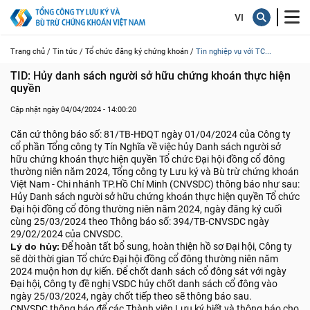
Trang chủ /
Tin tức /
Tổ chức đăng ký chứng khoán /
Tin nghiệp vụ với TC...
TID: Hủy danh sách người sở hữu chứng khoán thực hiện 
quyền
Cập nhật ngày 04/04/2024 - 14:00:20
Căn cứ thông báo số: 81/TB-HĐQT ngày 01/04/2024 của Công ty
cổ phần Tổng công ty Tín Nghĩa về việc hủy Danh sách người sở
hữu chứng khoán thực hiện quyền Tổ chức Đại hội đồng cổ đông
thường niên năm 2024, Tổng công ty Lưu ký và Bù trừ chứng khoán
Việt Nam - Chi nhánh TP.Hồ Chí Minh (CNVSDC) thông báo như sau:
Hủy Danh sách người sở hữu chứng khoán thực hiện quyền Tổ chức
Đại hội đồng cổ đông thường niên năm 2024, ngày đăng ký cuối
cùng 25/03/2024 theo Thông báo số: 394/TB-CNVSDC ngày
29/02/2024 của CNVSDC.
Lý do hủy:
Để hoàn tất bổ sung, hoàn thiện hồ sơ Đại hội, Công ty
sẽ dời thời gian Tổ chức Đại hội đồng cổ đông thường niên năm
2024 muộn hơn dự kiến. Để chốt danh sách cổ đông sát với ngày
Đại hội, Công ty đề nghị VSDC hủy chốt danh sách cổ đông vào
ngày 25/03/2024, ngày chốt tiếp theo sẽ thông báo sau.
CNVSDC thông báo để các Thành viên Lưu ký biết và thông báo cho